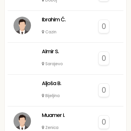
Doboj
Ibrahim Ć.
0
Cazin
Almir S.
0
Sarajevo
Aljoša B.
0
Bijeljina
Muamer I.
0
Zenica