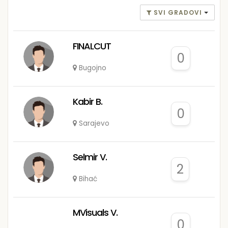
SVI GRADOVI
FINALCUT
0
Bugojno
Kabir B.
0
Sarajevo
Selmir V.
2
Bihać
MVisuals V.
0