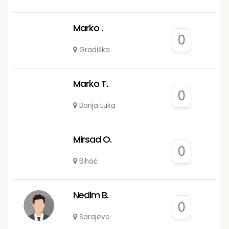
Marko .
0
Gradiška
Marko T.
0
Banja Luka
Mirsad O.
0
Bihać
Nedim B.
0
Sarajevo