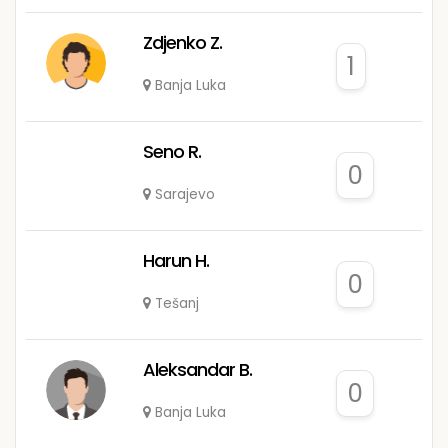
Zdjenko Z.
1
Banja Luka
Seno R.
0
Sarajevo
Harun H.
0
Tešanj
Aleksandar B.
0
Banja Luka