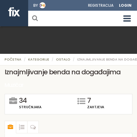
BY
REGISTRACIJA
LOGIN
POČETNA
KATEGORIJE
OSTALO
IZNAJMLJIVANJE BENDA NA DOGA
Iznajmljivanje benda na događajima
Muzičar
34
7
STRUČNJAKA
ZAHTJEVA