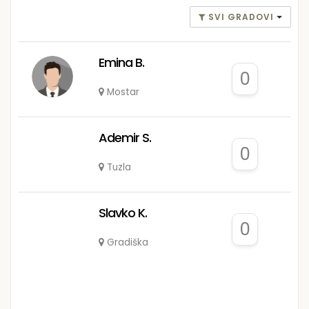
SVI GRADOVI
Emina B.
0
Mostar
Ademir S.
0
Tuzla
Slavko K.
0
Gradiška