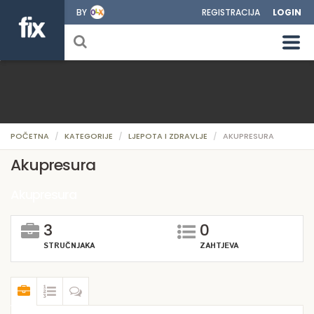
BY
REGISTRACIJA
LOGIN
POČETNA
KATEGORIJE
LJEPOTA I ZDRAVLJE
AKUPRESURA
Akupresura
Akupresura
3
0
STRUČNJAKA
ZAHTJEVA