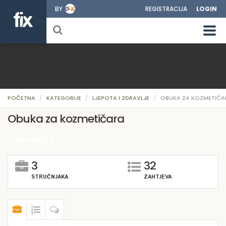
BY
REGISTRACIJA
LOGIN
POČETNA
KATEGORIJE
LJEPOTA I ZDRAVLJE
OBUKA ZA KOZMETIČA
Obuka za kozmetičara
Kozmetičar
3
32
STRUČNJAKA
ZAHTJEVA