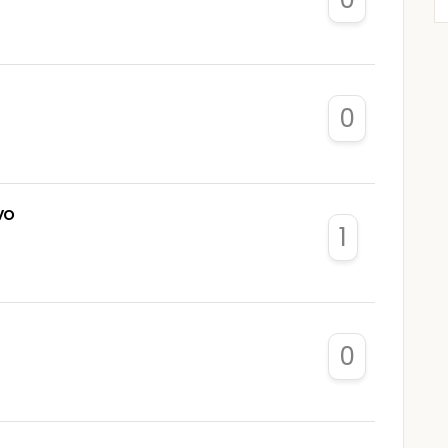
0
vo
1
0