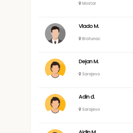
Mostar
Vlado M.
Bratunac
Dejan M.
Sarajevo
Adin đ.
Sarajevo
Ajdin M.