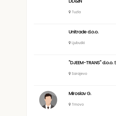
DD&IN
Tuzla
Unitrade d.o.o.
Ljubuški
"DJEEM-TRANS" d.o.o. 
Sarajevo
Miroslav G.
Trnovo