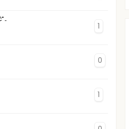
 ..
1
0
1
0