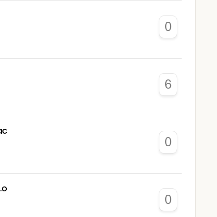
0
6
ac
0
.o
0