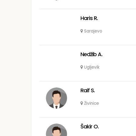
Haris R.
Sarajevo
Nedžib A.
Ugljevik
Raif S.
Živinice
Šakir O.