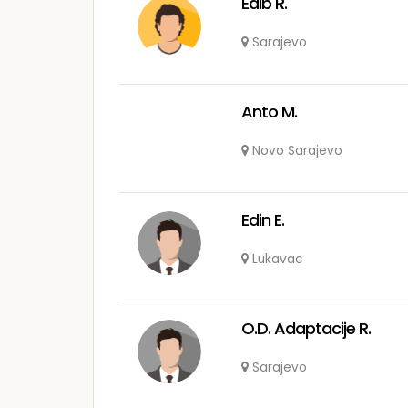
Edib R.
Sarajevo
Anto M.
Novo Sarajevo
Edin E.
Lukavac
O.D. Adaptacije R.
Sarajevo