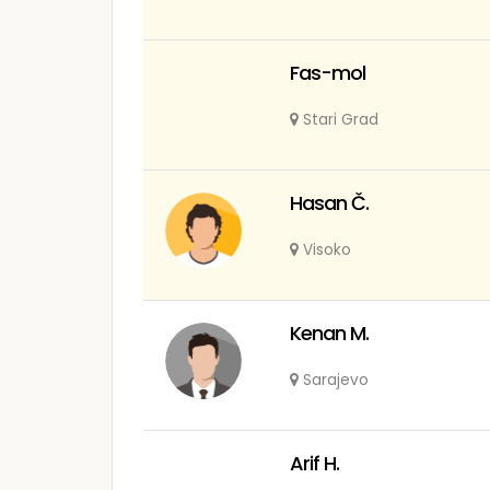
Fas-mol
Stari Grad
Hasan Č.
Visoko
Kenan M.
Sarajevo
Arif H.