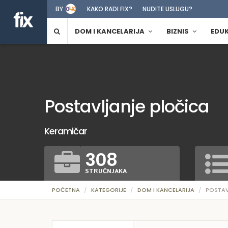
BY
KAKO RADI FIX?
NUDITE USLUGU?
DOM I KANCELARIJA
BIZNIS
EDU
Postavljanje pločica
Keramičar
308
STRUČNJAKA
POČETNA
KATEGORIJE
DOM I KANCELARIJA
POSTAV