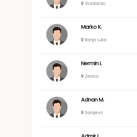
Gradačac
Marko K.
Banja Luka
Nermin I.
Zenica
Adnan M.
Sarajevo
Admir I.