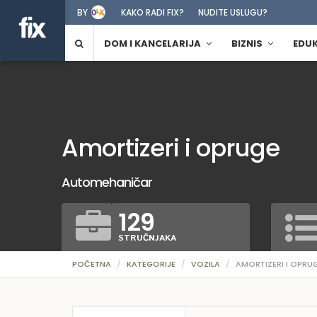
BY
KAKO RADI FIX?
NUDITE USLUGU?
DOM I KANCELARIJA
BIZNIS
EDU
Amortizeri i opruge
Automehaničar
129
STRUČNJAKA
POČETNA
KATEGORIJE
VOZILA
AMORTIZERI I OPRU