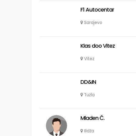
F1 Autocentar
Sarajevo
Klas doo Vitez
Vitez
DD&IN
Tuzla
Mladen Č.
Ilidža