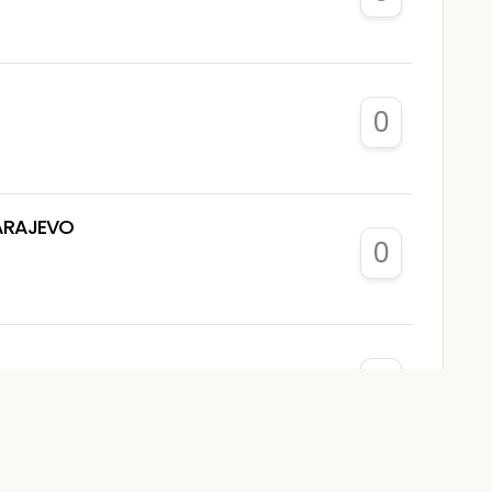
0
SARAJEVO
0
0