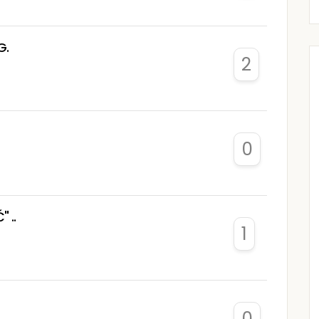
G.
2
0
 ..
1
0