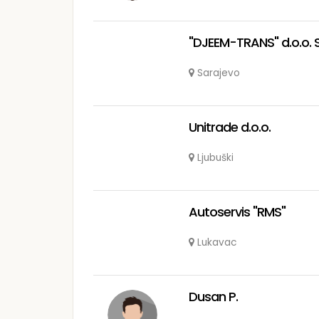
"DJEEM-TRANS" d.o.o. 
Sarajevo
Unitrade d.o.o.
Ljubuški
Autoservis "RMS"
Lukavac
Dusan P.