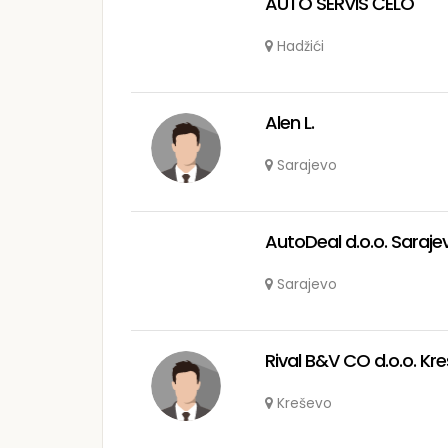
AUTO SERVIS ĆELO
Hadžići
Alen L.
Sarajevo
AutoDeal d.o.o. Saraje
Sarajevo
Rival B&V CO d.o.o. Kr
Kreševo