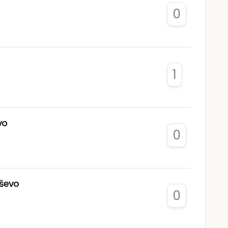
0
1
vo
0
eševo
0