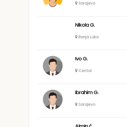
Sarajevo
Nikola G.
Banja Luka
Ivo G.
Centar
Ibrahim G.
Sarajevo
Almin č.