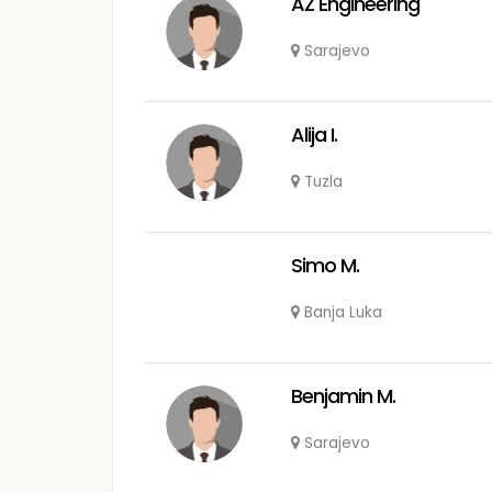
AZ Engineering
Sarajevo
Alija I.
Tuzla
Simo M.
Banja Luka
Benjamin M.
Sarajevo