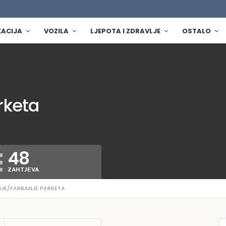
KACIJA
VOZILA
LJEPOTA I ZDRAVLJE
OSTALO
rketa
48
ZAHTJEVA
NJE/FARBANJE PARKETA