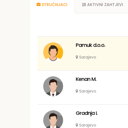
STRUČNJACI
AKTIVNI ZAHTJEVI
Pamuk d.o.o.
Sarajevo
Kenan M.
Sarajevo
Gradnja I.
Sarajevo