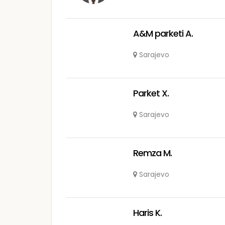
A&M parketi A.
Sarajevo
Parket X.
Sarajevo
Remza M.
Sarajevo
Haris K.