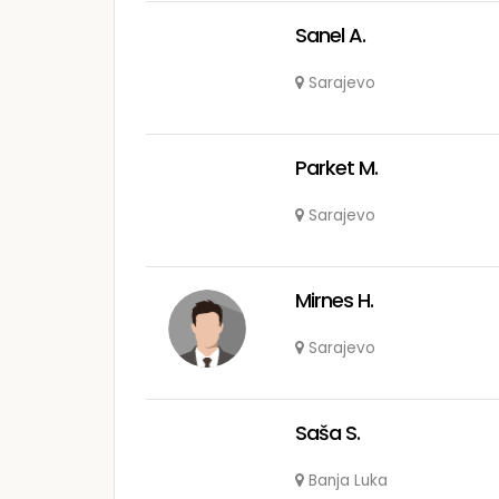
Sanel A.
Sarajevo
Parket M.
Sarajevo
Mirnes H.
Sarajevo
Saša S.
Banja Luka