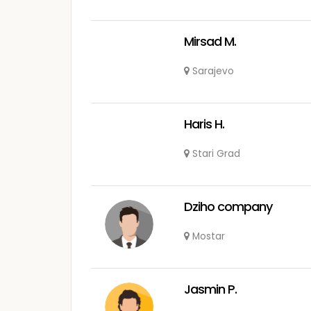
Mirsad M.
Sarajevo
Haris H.
Stari Grad
Dziho company
Mostar
Jasmin P.