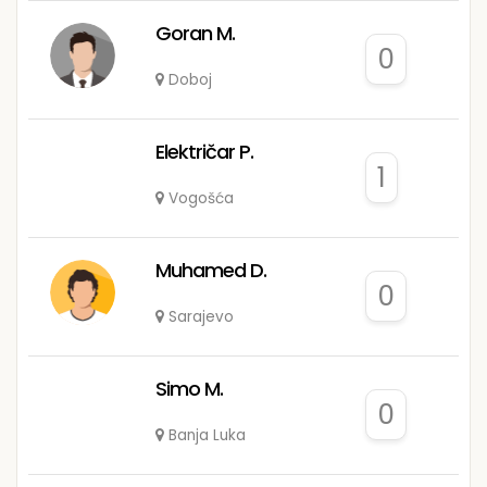
Goran M.
0
Doboj
Električar P.
1
Vogošća
Muhamed D.
0
Sarajevo
Simo M.
0
Banja Luka