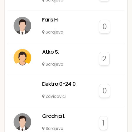
Sarajevo
Faris H.
0
Sarajevo
Atko S.
2
Sarajevo
Elektro 0-24 0.
0
Zavidovići
Gradnja I.
1
Sarajevo