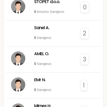
STOPET d.o.o.
0
Istočno Sarajevo
Sanel A.
2
Sarajevo
AMEL O.
3
Sarajevo
Elvir N.
1
Sarajevo
Mirnes H.