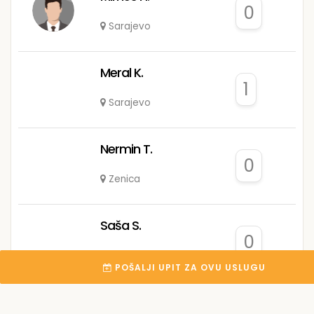
0
Sarajevo
Meral K.
1
Sarajevo
Nermin T.
0
Zenica
Saša S.
0
Banja Luka
POŠALJI UPIT ZA OVU USLUGU
ELEKTRO EN