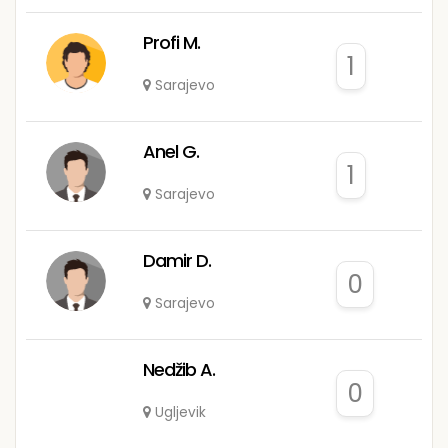
Profi M.
1
Sarajevo
Anel G.
1
Sarajevo
Damir D.
0
Sarajevo
Nedžib A.
0
Ugljevik