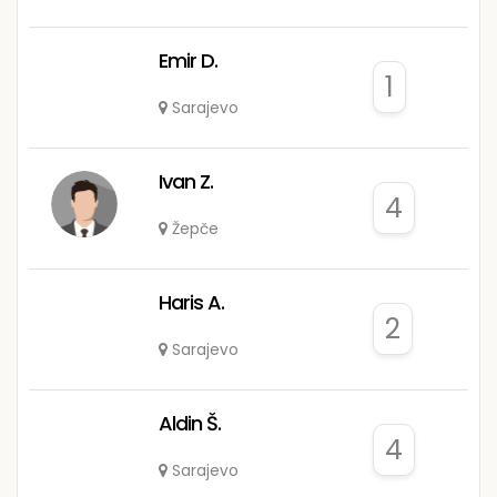
Emir D.
1
Sarajevo
Ivan Z.
4
Žepče
Haris A.
2
Sarajevo
Aldin Š.
4
Sarajevo