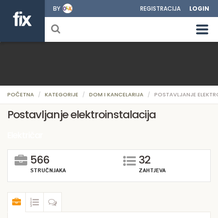
BY
REGISTRACIJA
LOGIN
POČETNA
KATEGORIJE
DOM I KANCELARIJA
POSTAVLJANJE ELEKTR
Postavljanje elektroinstalacija
Električar
566
32
STRUČNJAKA
ZAHTJEVA