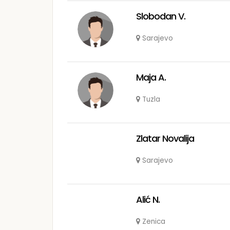
Slobodan V.
Sarajevo
Maja A.
Tuzla
Zlatar Novalija
Sarajevo
Alić N.
Zenica