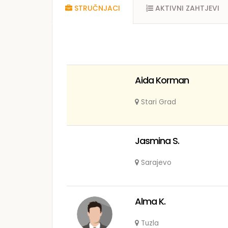
STRUČNJACI
AKTIVNI ZAHTJEVI
Aida Korman
Stari Grad
Jasmina S.
Sarajevo
Alma K.
Tuzla