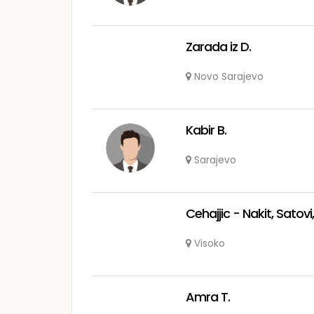
Zarada iz D.
Novo Sarajevo
Kabir B.
Sarajevo
Cehajjic - Nakit, Satovi,
Visoko
Amra T.