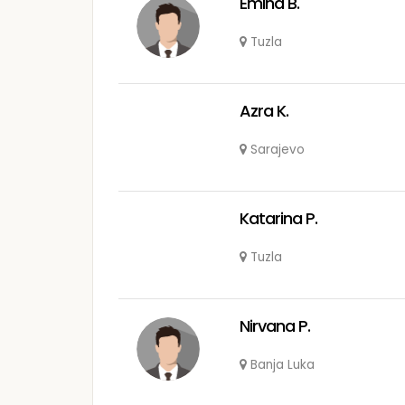
Emina B.
Tuzla
Azra K.
Sarajevo
Katarina P.
Tuzla
Nirvana P.
Banja Luka