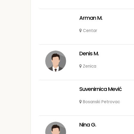
Arman M.
Centar
Denis M.
Zenica
Suvenirnica Mević
Bosanski Petrovac
Nina G.