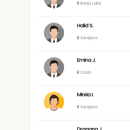
Banja Luka
Halid S.
Sarajevo
Emina J.
Cazin
Mirela I.
Sarajevo
Dragana J.