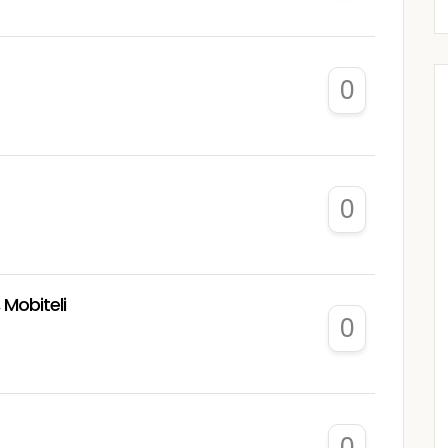
0
0
 Mobiteli
0
0