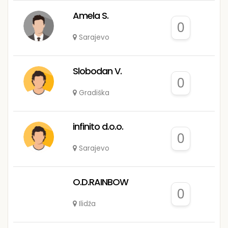
Amela S.
0
Sarajevo
Slobodan V.
0
Gradiška
infinito d.o.o.
0
Sarajevo
O.D.RAINBOW
0
Ilidža