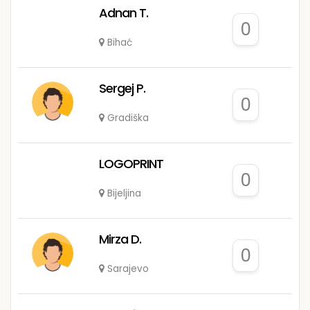
Adnan T.
0
Bihać
Sergej P.
0
Gradiška
LOGOPRINT
0
Bijeljina
Mirza D.
0
Sarajevo