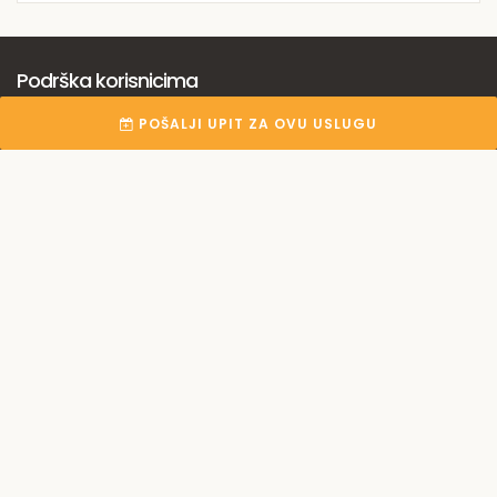
Podrška korisnicima
POŠALJI UPIT ZA OVU USLUGU
Imate pitanja? Trebate pomoć?
KONTAKTIRAJTE NAS
Korisnički centar
Registracija
Nudite uslugu?