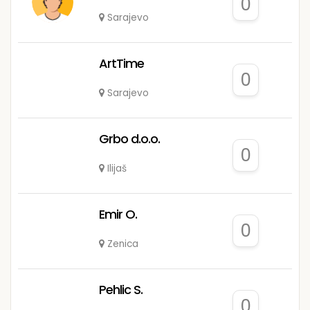
0
Sarajevo
ArtTime
0
Sarajevo
Grbo d.o.o.
0
Ilijaš
Emir O.
0
Zenica
Pehlic S.
0