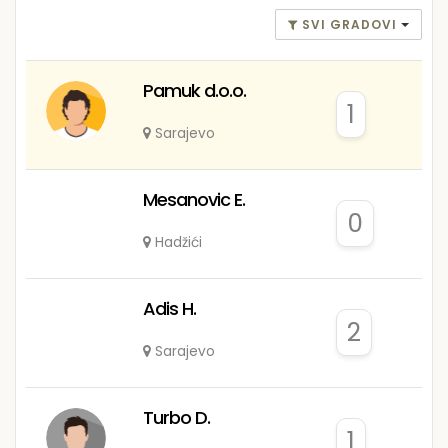
SVI GRADOVI
Pamuk d.o.o.
1
Sarajevo
Mesanovic E.
0
Hadžići
Adis H.
2
Sarajevo
Turbo D.
1