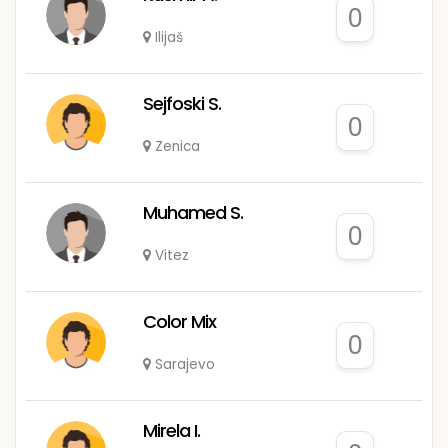
0
Ilijaš
Sejfoski S.
0
Zenica
Muhamed S.
0
Vitez
Color Mix
0
Sarajevo
Mirela I.