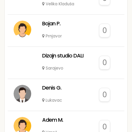
Velika Kladuša
Bojan P.
0
Prnjavor
Dizajn studio DALI
0
Sarajevo
Denis G.
0
Lukavac
Adem M.
0