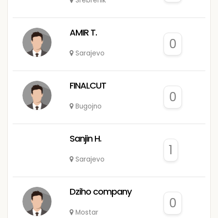
Srebrenik
AMIR T.
0
Sarajevo
FINALCUT
0
Bugojno
Sanjin H.
1
Sarajevo
Dziho company
0
Mostar