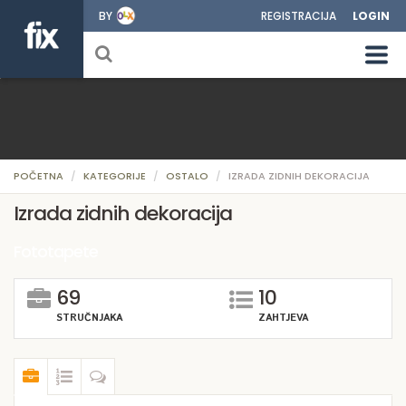
BY
REGISTRACIJA
LOGIN
POČETNA
KATEGORIJE
OSTALO
IZRADA ZIDNIH DEKORACIJA
Izrada zidnih dekoracija
Fototapete
69
10
STRUČNJAKA
ZAHTJEVA