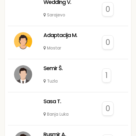
Wedding V.
0
Sarajevo
Adaptacija M.
0
Mostar
Semir Š.
1
Tuzla
Sasa T.
0
Banja Luka
Rusmir A.