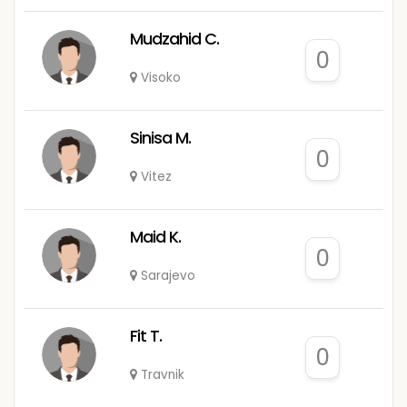
Mudzahid C.
0
Visoko
Sinisa M.
0
Vitez
Maid K.
0
Sarajevo
Fit T.
0
Travnik