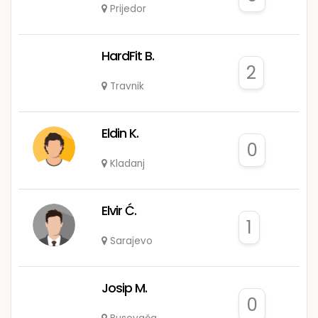
Prijedor
HardFit B.
2
Travnik
Eldin K.
0
Kladanj
Elvir Ć.
1
Sarajevo
Josip M.
0