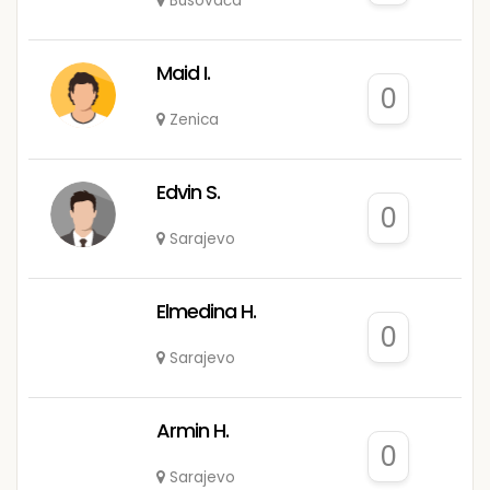
Busovača
Maid I.
0
Zenica
Edvin S.
0
Sarajevo
Elmedina H.
0
Sarajevo
Armin H.
0
Sarajevo