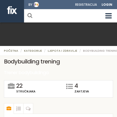
BY
REGISTRACIJA
LOGIN
POČETNA
KATEGORIJE
LJEPOTA I ZDRAVLJE
BODYBUILDING TRENIN
Bodybuilding trening
Trener bodybuildinga
22
4
STRUČNJAKA
ZAHTJEVA