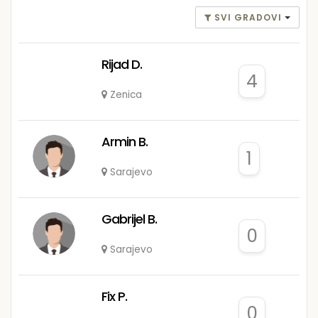
SVI GRADOVI
Rijad D.
4
Zenica
Armin B.
1
Sarajevo
Gabrijel B.
0
Sarajevo
Fix P.
0