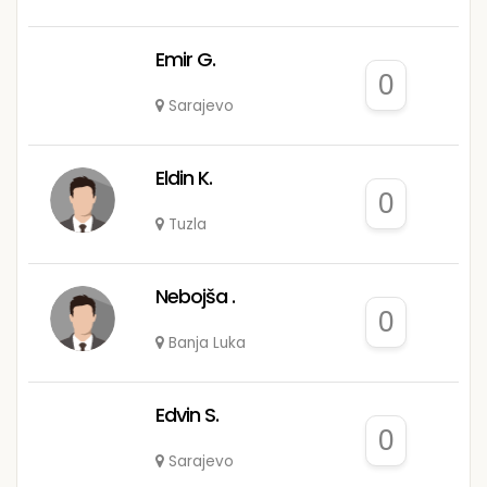
Emir G.
0
Sarajevo
Eldin K.
0
Tuzla
Nebojša .
0
Banja Luka
Edvin S.
0
Sarajevo