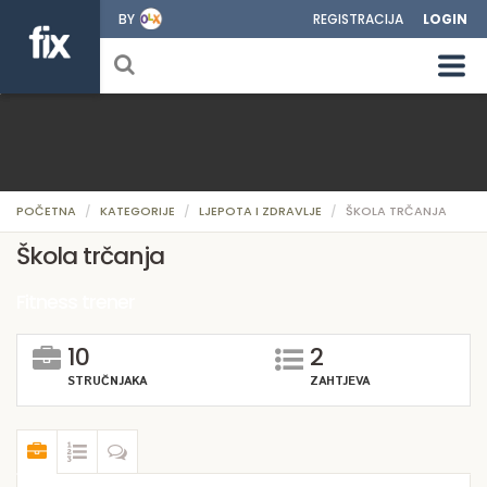
BY
REGISTRACIJA
LOGIN
POČETNA
KATEGORIJE
LJEPOTA I ZDRAVLJE
ŠKOLA TRČANJA
Škola trčanja
Fitness trener
10
2
STRUČNJAKA
ZAHTJEVA