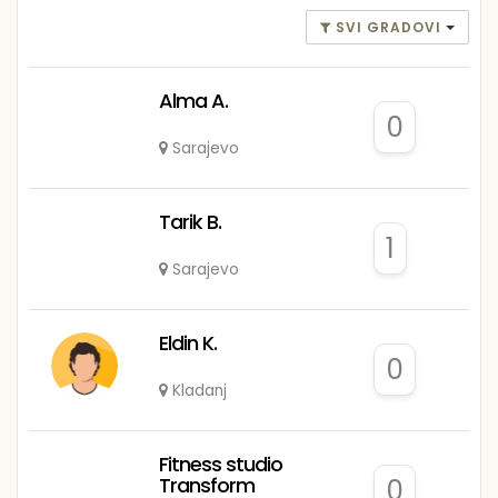
SVI GRADOVI
Alma A.
0
Sarajevo
Tarik B.
1
Sarajevo
Eldin K.
0
Kladanj
Fitness studio
Transform
0