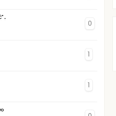
 ..
0
1
1
vo
0