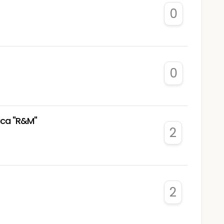
0
0
ica "R&M"
2
2