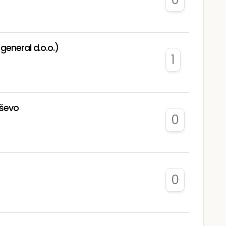
eneral d.o.o.)
1
eševo
0
0