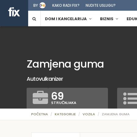
BY
KAKO RADI FIX?
NUDITE USLUGU?
DOM I KANCELARIJA
BIZNIS
EDU
Zamjena guma
Autovulkanizer
69
STRUČNJAKA
POČETNA
KATEGORIJE
VOZILA
ZAMJENA GUMA