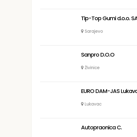
Tip-Top Gumi d.o.o. 
Sarajevo
Sanpro D.O.O
Živinice
EURO DAM-JAS Lukav
Lukavac
Autopraonica C.