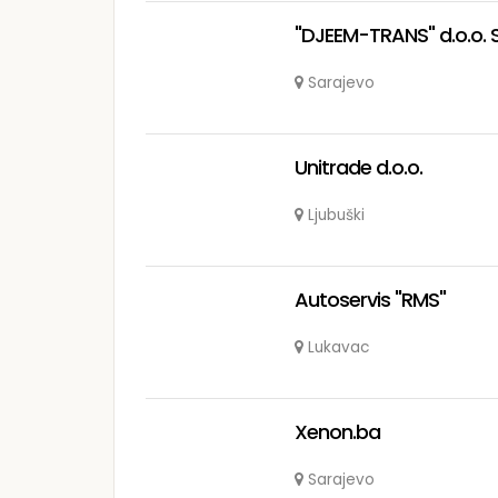
"DJEEM-TRANS" d.o.o. 
Sarajevo
Unitrade d.o.o.
Ljubuški
Autoservis "RMS"
Lukavac
Xenon.ba
Sarajevo