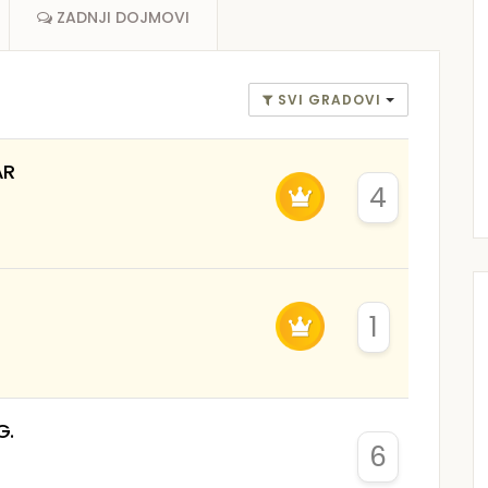
ZADNJI DOJMOVI
SVI GRADOVI
AR
4
1
G.
6