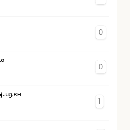
0
.o
0
 Jug, BIH
1