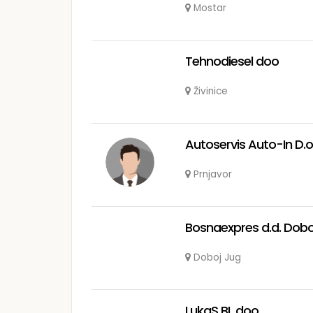
Mostar
Tehnodiesel doo
Živinice
Autoservis Auto-In D.o
Prnjavor
Bosnaexpres d.d. Doboj
Doboj Jug
LukaS BL doo