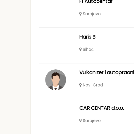
F1 Autocentar
Sarajevo
Haris B.
Bihać
Vulkanizer i autopraon
Novi Grad
CAR CENTAR d.o.o.
Sarajevo