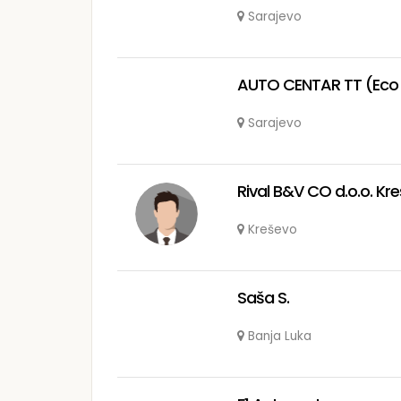
Sarajevo
AUTO CENTAR TT (Eco g
Sarajevo
Rival B&V CO d.o.o. Kr
Kreševo
Saša S.
Banja Luka