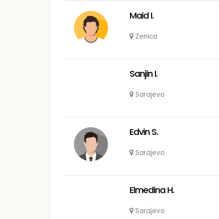
Maid I.
Zenica
Sanjin I.
Sarajevo
Edvin S.
Sarajevo
Elmedina H.
Sarajevo