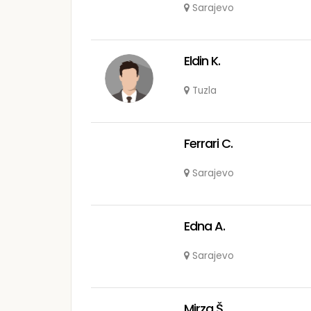
Sarajevo
Eldin K.
Tuzla
Ferrari C.
Sarajevo
Edna A.
Sarajevo
Mirza Š.