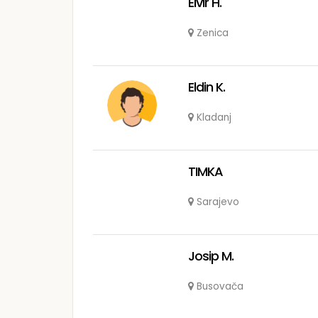
Elvir H.
Zenica
Eldin K.
Kladanj
TIMKA
Sarajevo
Josip M.
Busovača