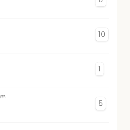
10
1
orm
5