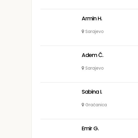
Armin H.
Sarajevo
Adem Č.
Sarajevo
Sabina I.
Gračanica
Emir G.