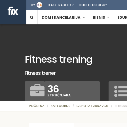
BY
KAKO RADI FIX?
NUDITE USLUGU?
DOM I KANCELARIJA
BIZNIS
EDU
Fitness trening
Fitness trener
36
STRUČNJAKA
POČETNA
KATEGORIJE
LJEPOTA I ZDRAVLJE
FITNES