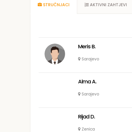
STRUČNJACI
AKTIVNI ZAHTJEVI
Meris B.
Sarajevo
Alma A.
Sarajevo
Rijad D.
Zenica