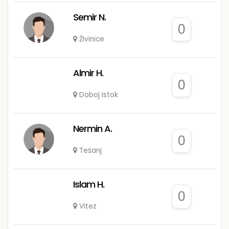
Semir N.
0
Živinice
Almir H.
0
Doboj Istok
Nermin A.
0
Tešanj
Islam H.
0
Vitez