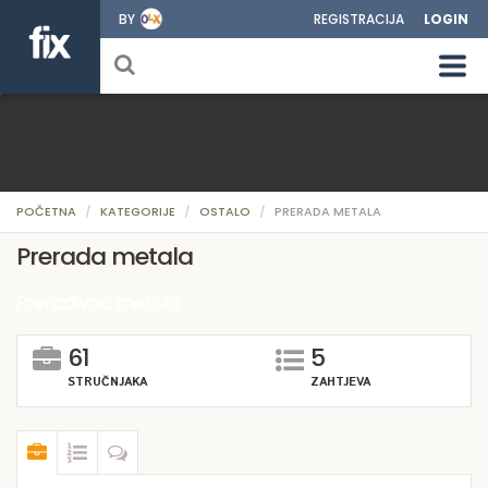
BY
REGISTRACIJA
LOGIN
POČETNA
KATEGORIJE
OSTALO
PRERADA METALA
Prerada metala
Prerađivač metala
61
5
STRUČNJAKA
ZAHTJEVA