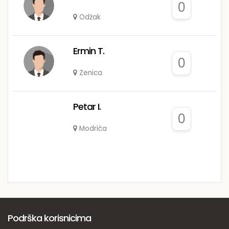
0
Odžak
Ermin T.
0
Zenica
Petar I.
0
Modriča
Podrška korisnicima