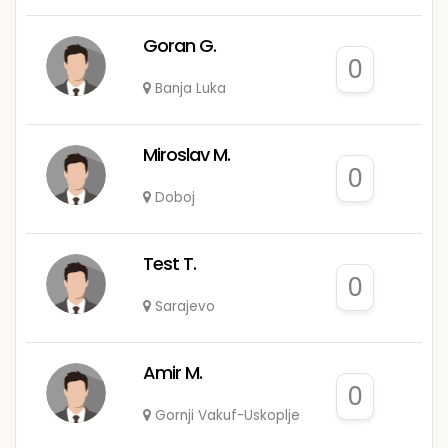
Goran G.
0
Banja Luka
Miroslav M.
0
Doboj
Test T.
0
Sarajevo
Amir M.
0
Gornji Vakuf-Uskoplje