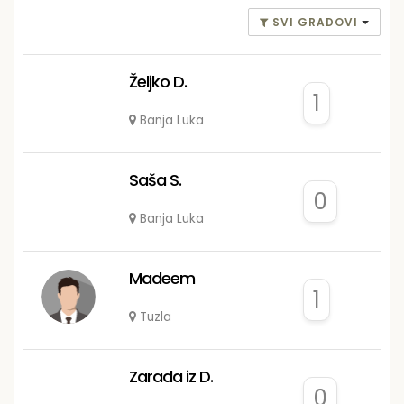
SVI GRADOVI
Željko D.
1
Banja Luka
Saša S.
0
Banja Luka
Madeem
1
Tuzla
Zarada iz D.
0