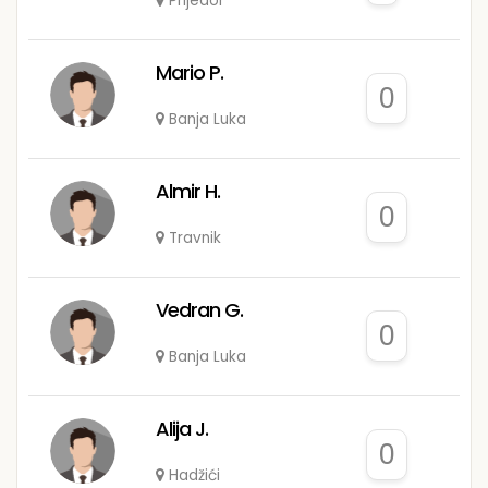
Prijedor
Mario P.
0
Banja Luka
Almir H.
0
Travnik
Vedran G.
0
Banja Luka
Alija J.
0
Hadžići