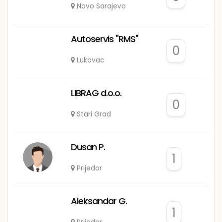
Novo Sarajevo
Autoservis "RMS"
0
Lukavac
LIBRAG d.o.o.
0
Stari Grad
Dusan P.
1
Prijedor
Aleksandar G.
1