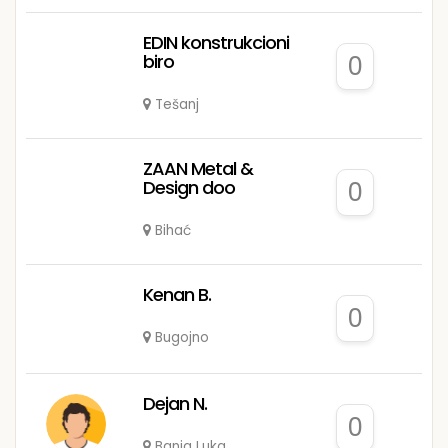
EDIN konstrukcioni
biro
0
Tešanj
ZAAN Metal &
Design doo
0
Bihać
Kenan B.
0
Bugojno
Dejan N.
0
Banja Luka