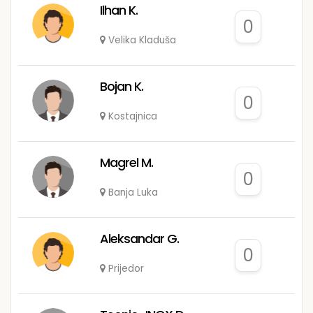
Ilhan K.
0
Velika Kladuša
Bojan K.
0
Kostajnica
Magrel M.
0
Banja Luka
Aleksandar G.
0
Prijedor