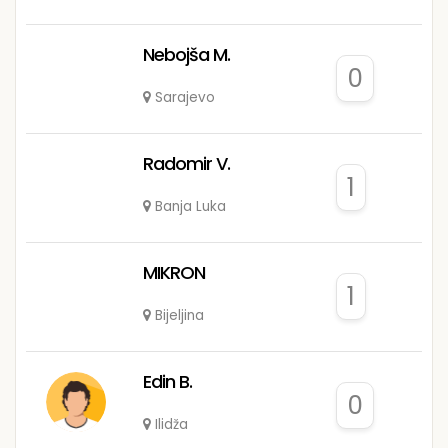
Nebojša M.
0
Sarajevo
Radomir V.
1
Banja Luka
MIKRON
1
Bijeljina
Edin B.
0
Ilidža