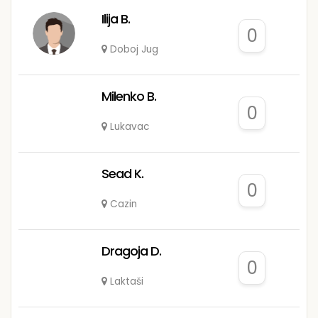
Ilija B.
0
Doboj Jug
Milenko B.
0
Lukavac
Sead K.
0
Cazin
Dragoja D.
0
Laktaši