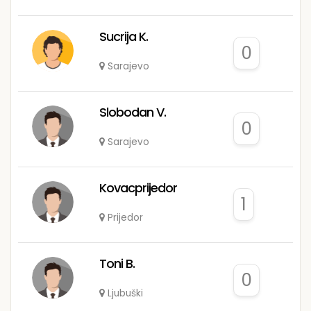
Sucrija K.
0
Sarajevo
Slobodan V.
0
Sarajevo
Kovacprijedor
1
Prijedor
Toni B.
0
Ljubuški