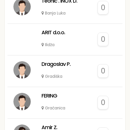
Teonic . INOX D.
0
Banja Luka
ARIT d.o.o.
0
Ilidža
Dragoslav P.
0
Gradiška
FERING
0
Gračanica
Amir Z.