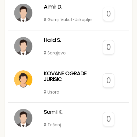
Almir D.
0
Gornji Vakuf-Uskoplje
Halid S.
0
Sarajevo
KOVANE OGRADE
JURISIC
0
Usora
Samil K.
0
Tešanj