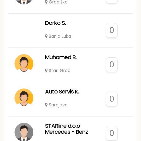
Gradiška
Darko S.
0
Banja Luka
Muhamed B.
0
Stari Grad
Auto Servis K.
0
Sarajevo
STARline d.o.o
Mercedes - Benz
0