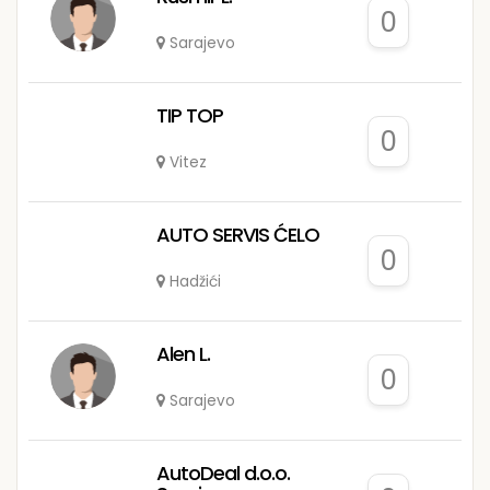
0
Sarajevo
TIP TOP
0
Vitez
AUTO SERVIS ĆELO
0
Hadžići
Alen L.
0
Sarajevo
AutoDeal d.o.o.