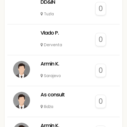
DD&IN
0
Tuzla
Vlado P.
0
Derventa
Armin K.
0
Sarajevo
As consult
0
Ilidža
Armin K.