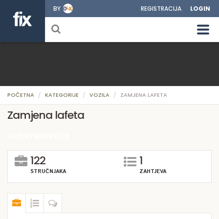
BY
REGISTRACIJA
LOGIN
POČETNA
KATEGORIJE
VOZILA
ZAMJENA LAFETA
Zamjena lafeta
Automehaničar
122
1
STRUČNJAKA
ZAHTJEVA