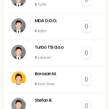
Tuzla
MDA D.O.O.
0
Ilidža
Turbo TSI d.o.o
0
Lukavac
Borozan M.
0
Stari Grad
Stefan B.
0