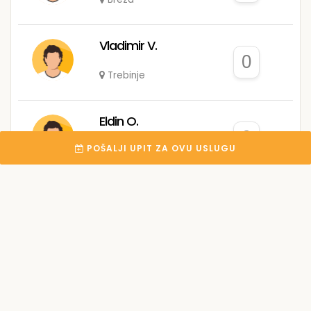
Vladimir V.
0
Trebinje
Eldin O.
0
POŠALJI UPIT ZA OVU USLUGU
Sarajevo
Tariq T.
0
Sarajevo
Turbo Trade doo
0
Sarajevo