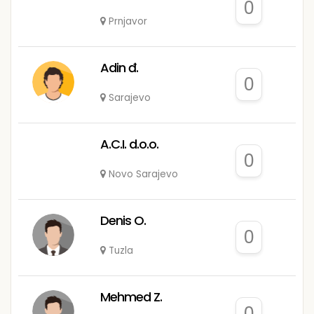
0
Prnjavor
Adin đ.
0
Sarajevo
A.C.I. d.o.o.
0
Novo Sarajevo
Denis O.
0
Tuzla
Mehmed Z.
0