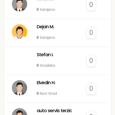
0
Sarajevo
Dejan M.
0
Sarajevo
Stefan I.
0
Gradiška
Elvedin H.
0
Novi Grad
auto servis terzic