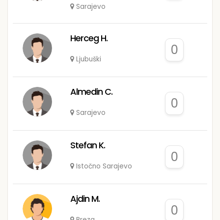
Sarajevo
Herceg H.
0
Ljubuški
Almedin C.
0
Sarajevo
Stefan K.
0
Istočno Sarajevo
Ajdin M.
0
Breza