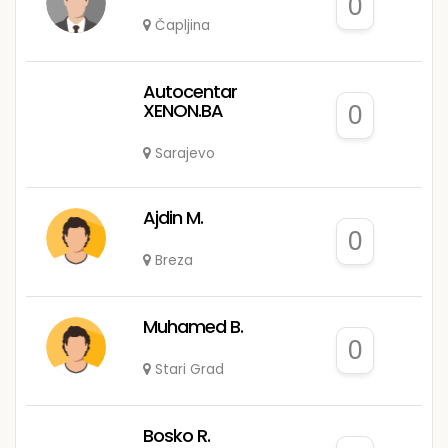
0
Čapljina
Autocentar
XENON.BA
0
Sarajevo
Ajdin M.
0
Breza
Muhamed B.
0
Stari Grad
Bosko R.