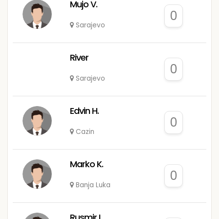
Mujo V.
0
Sarajevo
River
0
Sarajevo
Edvin H.
0
Cazin
Marko K.
0
Banja Luka
Rusmir L.