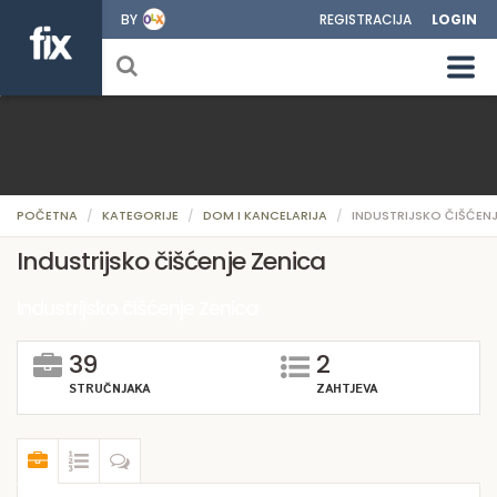
BY
REGISTRACIJA
LOGIN
POČETNA
KATEGORIJE
DOM I KANCELARIJA
INDUSTRIJSKO ČIŠĆEN
Industrijsko čišćenje Zenica
Industrijsko čišćenje Zenica
39
2
STRUČNJAKA
ZAHTJEVA