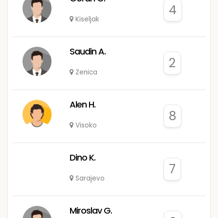
4
Kiseljak
Saudin A.
2
Zenica
Alen H.
8
Visoko
Dino K.
7
Sarajevo
Miroslav G.