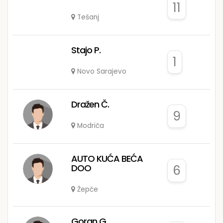
11
Tešanj
Stajo P.
1
Novo Sarajevo
Dražen Č.
9
Modriča
AUTO KUĆA BEĆA
DOO
6
Žepče
Goran G.