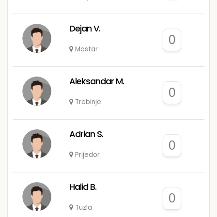
Dejan V.
0
Mostar
Aleksandar M.
0
Trebinje
Adrian S.
0
Prijedor
Halid B.
0
Tuzla