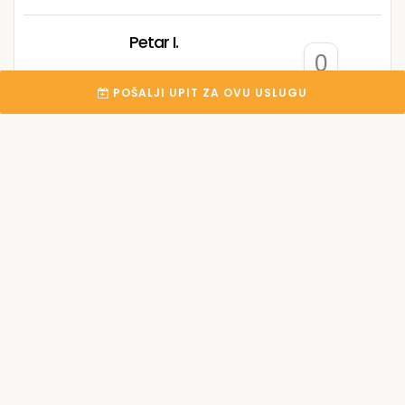
Petar I.
0
Modriča
POŠALJI UPIT ZA OVU USLUGU
Irman I.
0
Kakanj
Goran B.
0
Sarajevo
Bojan D.
0
Bijeljina