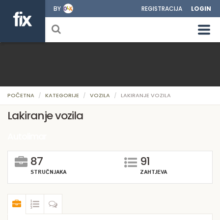
BY
REGISTRACIJA
LOGIN
POČETNA
KATEGORIJE
VOZILA
LAKIRANJE VOZILA
Lakiranje vozila
Autolimar
87
91
STRUČNJAKA
ZAHTJEVA