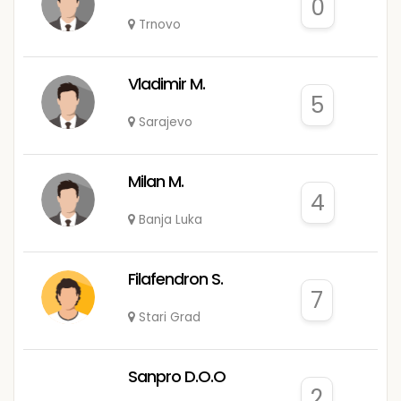
0
Trnovo
Vladimir M.
5
Sarajevo
Milan M.
4
Banja Luka
Filafendron S.
7
Stari Grad
Sanpro D.O.O
2