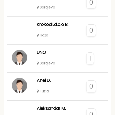
0
Sarajevo
Krokodil.d.o.o B.
0
Ilidža
UNO
1
Sarajevo
Anel D.
0
Tuzla
Aleksandar M.
0