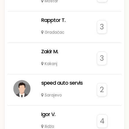
Mostar
Rapptor T.
3
Gradačac
Zakir M.
3
Kakanj
speed auto servis
2
Sarajevo
Igor V.
4
Ilidža