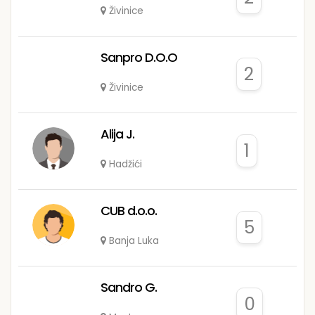
Živinice
Sanpro D.O.O
2
Živinice
Alija J.
1
Hadžići
CUB d.o.o.
5
Banja Luka
Sandro G.
0