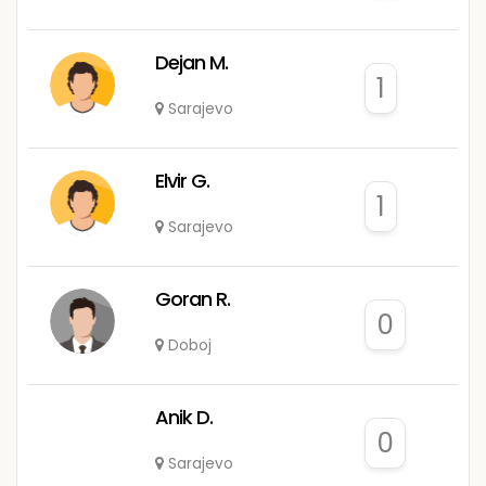
Dejan M.
1
Sarajevo
Elvir G.
1
Sarajevo
Goran R.
0
Doboj
Anik D.
0
Sarajevo