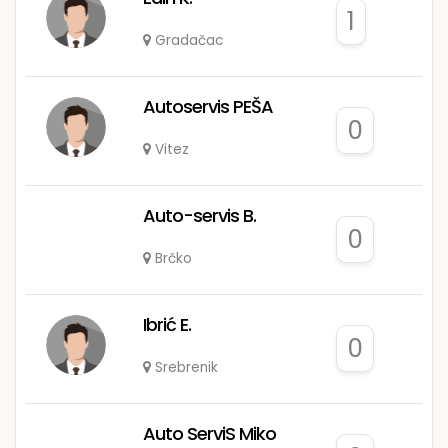
1
Gradačac
Autoservis PEŠA
0
Vitez
Auto-servis B.
0
Brčko
Ibrić E.
0
Srebrenik
Auto ServiS Miko