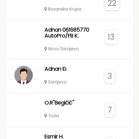
22
Bosanska Krupa
Adnan 061685770
AutoPro/FB K.
13
Novo Sarajevo
Adnan Đ.
3
Sarajevo
O.R"Begičić"
7
Tuzla
Esmir H.