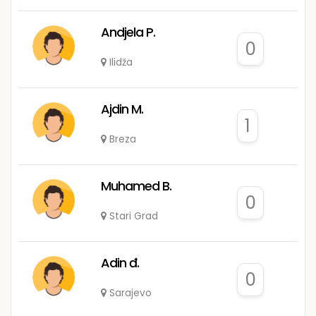
Andjela P.
0
Ilidža
Ajdin M.
1
Breza
Muhamed B.
0
Stari Grad
Adin đ.
0
Sarajevo