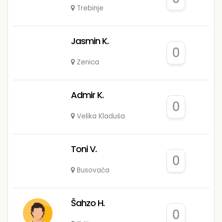
Trebinje
Jasmin K.
0
Zenica
Admir K.
0
Velika Kladuša
Toni V.
0
Busovača
Šahzo H.
0