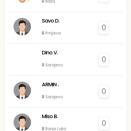
Ilidža
Savo D.
0
Prnjavor
Dino V.
0
Sarajevo
ARMIN .
0
Sarajevo
Miso B.
0
Banja Luka