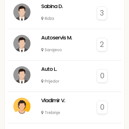
Sabina D.
3
Ilidža
Autoservis M.
2
Sarajevo
Auto L.
0
Prijedor
Vladimir V.
0
Trebinje