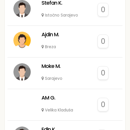
Stefan K.
0
Istočno Sarajevo
Ajdin M.
0
Breza
Moke M.
0
Sarajevo
AM G.
0
Velika Kladuša
Edin K.