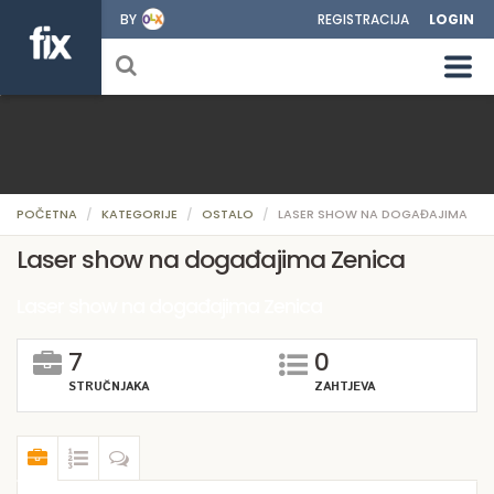
BY
REGISTRACIJA
LOGIN
POČETNA
KATEGORIJE
OSTALO
LASER SHOW NA DOGAĐAJIMA
Laser show na događajima Zenica
Laser show na događajima Zenica
7
0
STRUČNJAKA
ZAHTJEVA