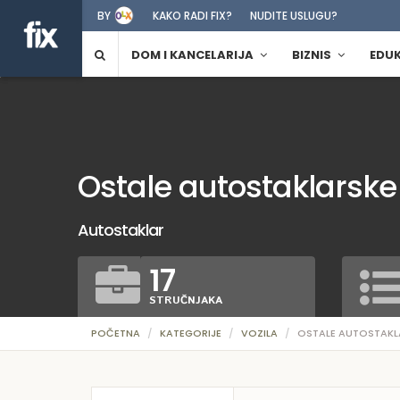
BY
KAKO RADI FIX?
NUDITE USLUGU?
DOM I KANCELARIJA
BIZNIS
EDU
Ostale autostaklarske
Autostaklar
17
STRUČNJAKA
POČETNA
KATEGORIJE
VOZILA
OSTALE AUTOSTAKL