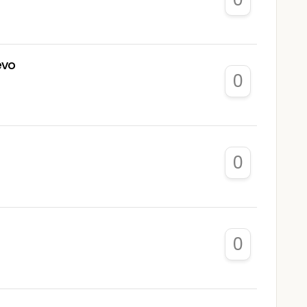
evo
0
0
0