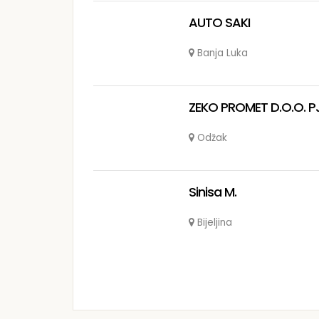
AUTO SAKI
Banja Luka
ZEKO PROMET D.O.O. 
Odžak
Sinisa M.
Bijeljina