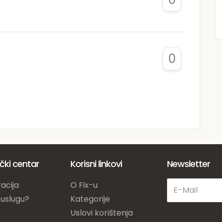
0
ički centar
Korisni linkovi
Newsletter
acija
O Fix-u
 uslugu?
Kategorije
Uslovi korištenja