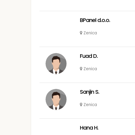
BPanel d.o.o.
Zenica
Fuad D.
Zenica
Sanjin S.
Zenica
Hana H.