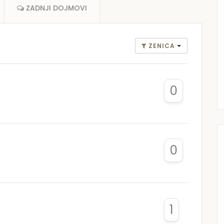
ZADNJI DOJMOVI
ZENICA
0
0
1