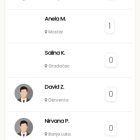
Anela M.
1
Mostar
Salina K.
0
Gradačac
David Z.
0
Derventa
Nirvana P.
0
Banja Luka