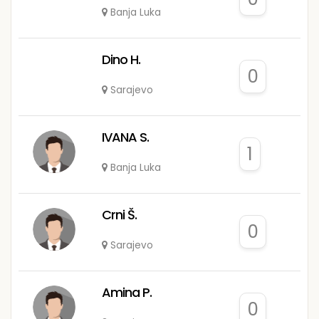
Banja Luka
Dino H.
0
Sarajevo
IVANA S.
1
Banja Luka
Crni Š.
0
Sarajevo
Amina P.
0