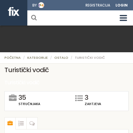
BY
REGISTRACIJA
LOGIN
POČETNA
KATEGORIJE
OSTALO
TURISTIČKI VODIČ
Turistički vodič
Turistički vodič
35
3
STRUČNJAKA
ZAHTJEVA