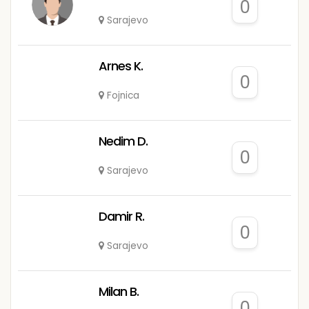
0
Sarajevo
Arnes K.
0
Fojnica
Nedim D.
0
Sarajevo
Damir R.
0
Sarajevo
Milan B.
0