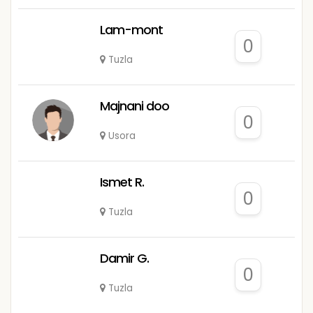
Lam-mont
0
Tuzla
Majnani doo
0
Usora
Ismet R.
0
Tuzla
Damir G.
0
Tuzla