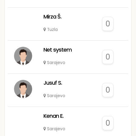
Mirza Š.
0
Tuzla
Net system
0
Sarajevo
Jusuf S.
0
Sarajevo
Kenan E.
0
Sarajevo