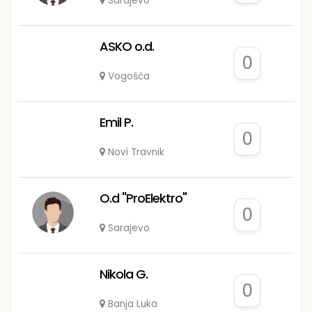
Sarajevo
ASKO o.d.
0
Vogošća
Emil P.
0
Novi Travnik
O.d "ProElektro"
0
Sarajevo
Nikola G.
0
Banja Luka