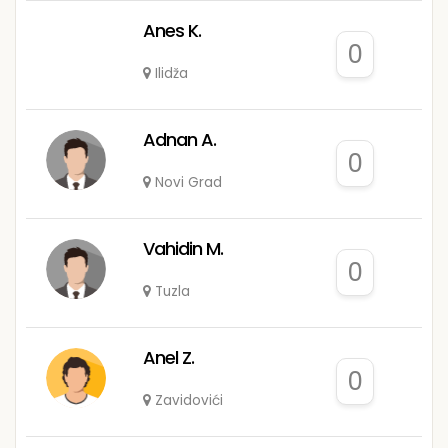
Anes K.
0
Ilidža
Adnan A.
0
Novi Grad
Vahidin M.
0
Tuzla
Anel Z.
0
Zavidovići