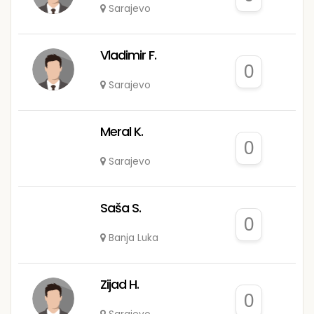
Sarajevo
Vladimir F.
0
Sarajevo
Meral K.
0
Sarajevo
Saša S.
0
Banja Luka
Zijad H.
0