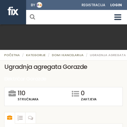
BY
REGISTRACIJA
LOGIN
POČETNA
KATEGORIJE
DOM I KANCELARIJA
UGRADNJA AGREGATA
Ugradnja agregata Gorazde
Električar Gorazde
110
0
STRUČNJAKA
ZAHTJEVA