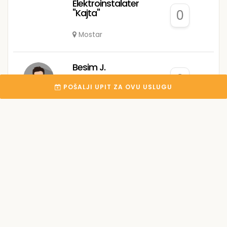
Elektroinstalater
"Kajta"
0
Mostar
Besim J.
0
POŠALJI UPIT ZA OVU USLUGU
Tuzla
Električar E.
0
Sarajevo
Stefan P.
0
Prijedor