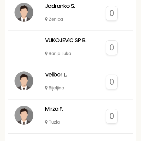
Jadranko S.
0
Zenica
VUKOJEVIC SP B.
0
Banja Luka
Velibor L.
0
Bijeljina
Mirza F.
0
Tuzla