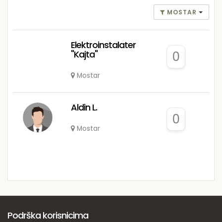
MOSTAR
Elektroinstalater
"Kajta"
0
Mostar
Aldin L.
0
Mostar
Podrška korisnicima