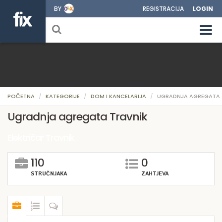
BY
REGISTRACIJA
LOGIN
POČETNA
KATEGORIJE
DOM I KANCELARIJA
UGRADNJA AGREGATA
Ugradnja agregata Travnik
Električar Travnik
110
0
STRUČNJAKA
ZAHTJEVA