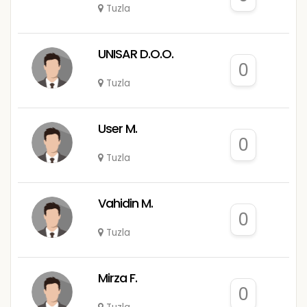
Tuzla
UNISAR D.O.O.
0
Tuzla
User M.
0
Tuzla
Vahidin M.
0
Tuzla
Mirza F.
0