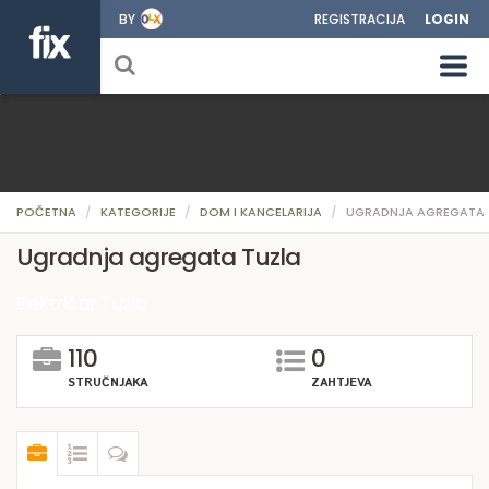
BY
REGISTRACIJA
LOGIN
POČETNA
KATEGORIJE
DOM I KANCELARIJA
UGRADNJA AGREGATA
Ugradnja agregata Tuzla
Električar Tuzla
110
0
STRUČNJAKA
ZAHTJEVA