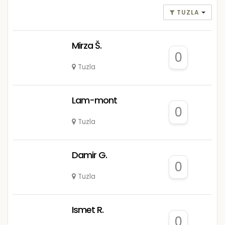
TUZLA
Mirza Š.
0
Tuzla
Lam-mont
0
Tuzla
Damir G.
0
Tuzla
Ismet R.
0