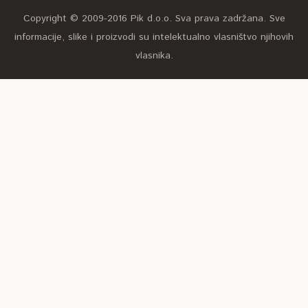
Copyright © 2009-2016 Pik d.o.o. Sva prava zadržana. Sve
informacije, slike i proizvodi su intelektualno vlasništvo njihovih
vlasnika.