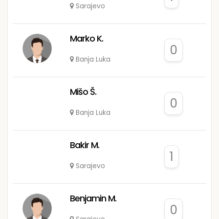
Sarajevo
Marko K.
0
Banja Luka
Mišo Š.
0
Banja Luka
Bakir M.
1
Sarajevo
Benjamin M.
0