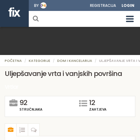
BY
REGISTRACIJA
LOGIN
POČETNA
KATEGORIJE
DOM I KANCELARIJA
ULJEPŠAVANJE VRTA I 
Uljepšavanje vrta i vanjskih površina
Vrtlar
92
12
STRUČNJAKA
ZAHTJEVA