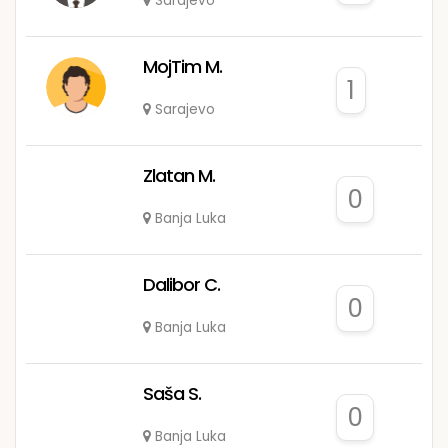
Sarajevo
MojTim M.
1
Sarajevo
Zlatan M.
0
Banja Luka
Dalibor C.
0
Banja Luka
Saša S.
0
Banja Luka