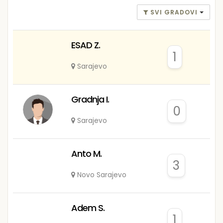
SVI GRADOVI
ESAD Z.
1
Sarajevo
Gradnja I.
0
Sarajevo
Anto M.
3
Novo Sarajevo
Adem S.
1