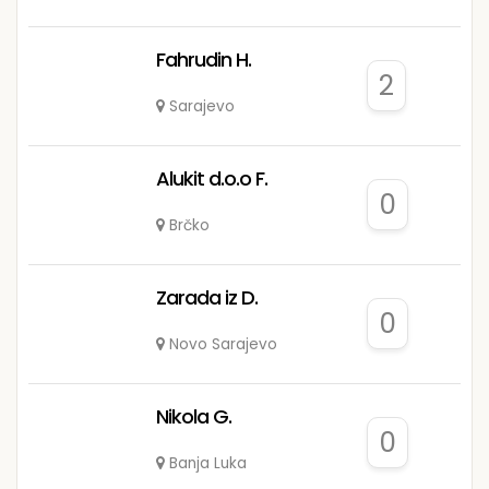
Fahrudin H.
2
Sarajevo
Alukit d.o.o F.
0
Brčko
Zarada iz D.
0
Novo Sarajevo
Nikola G.
0
Banja Luka