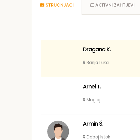
STRUČNJACI
AKTIVNI ZAHTJEVI
Dragana K.
Banja Luka
Arnel T.
Maglaj
Armin Š.
Doboj Istok