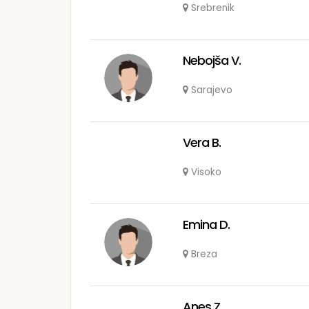
Srebrenik
Nebojša V.
Sarajevo
Vera B.
Visoko
Emina D.
Breza
Anes Z.