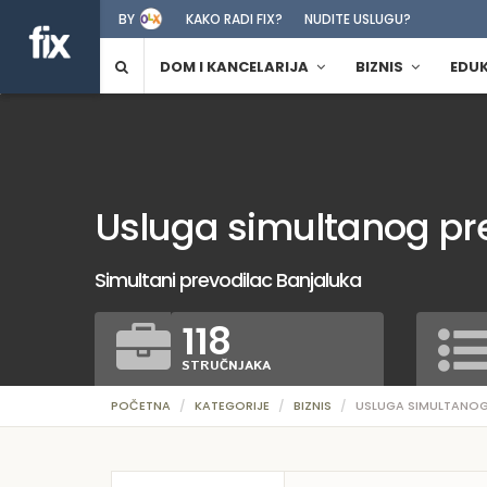
BY
KAKO RADI FIX?
NUDITE USLUGU?
DOM I KANCELARIJA
BIZNIS
EDU
Usluga simultanog pr
Simultani prevodilac Banjaluka
118
STRUČNJAKA
POČETNA
KATEGORIJE
BIZNIS
USLUGA SIMULTANO