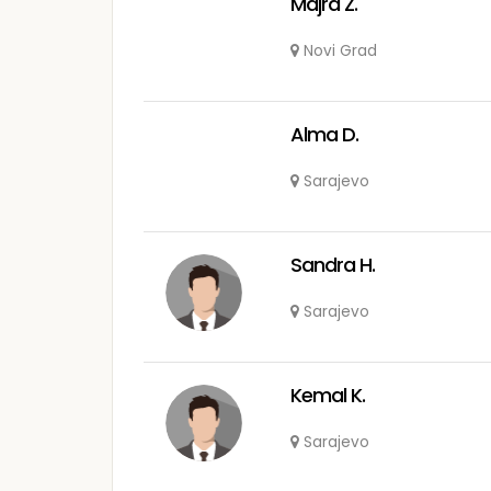
Majra Z.
Novi Grad
Alma D.
Sarajevo
Sandra H.
Sarajevo
Kemal K.
Sarajevo