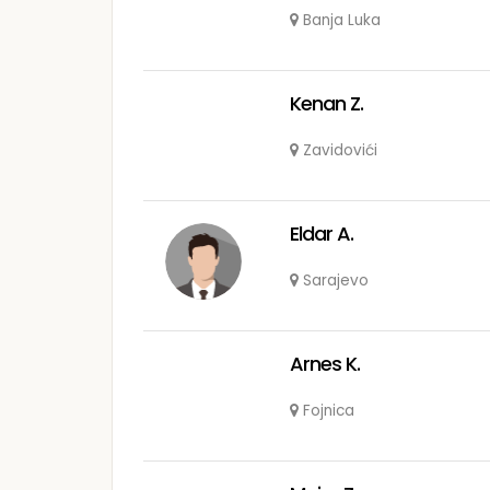
Banja Luka
Kenan Z.
Zavidovići
Eldar A.
Sarajevo
Arnes K.
Fojnica