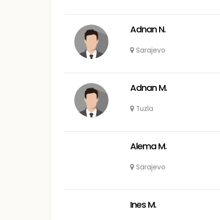
Adnan N.
Sarajevo
Adnan M.
Tuzla
Alema M.
Sarajevo
Ines M.