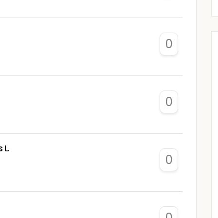
0
0
 L.
0
0