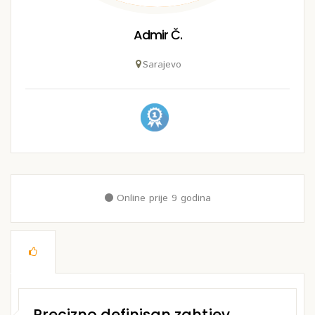
Admir Č.
Sarajevo
Online prije 9 godina
Precizno definisan zahtjev