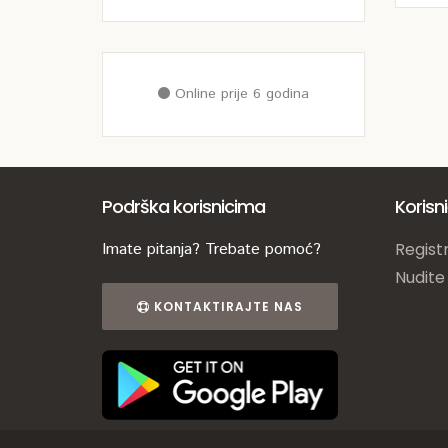
Online prije 6 godina
Podrška korisnicima
Korisn
Imate pitanja? Trebate pomoć?
Registr
Nudite
KONTAKTIRAJTE NAS