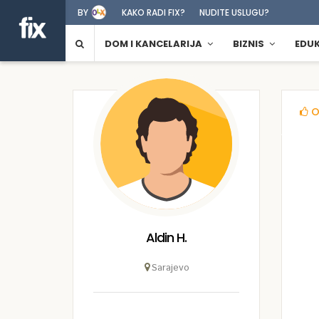
BY
KAKO RADI FIX?
NUDITE USLUGU?
DOM I KANCELARIJA
BIZNIS
EDU
O
Aldin H.
Sarajevo