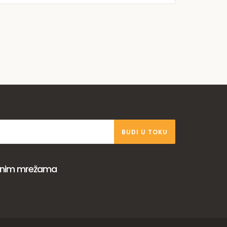
BUDI U TOKU
venim mrežama