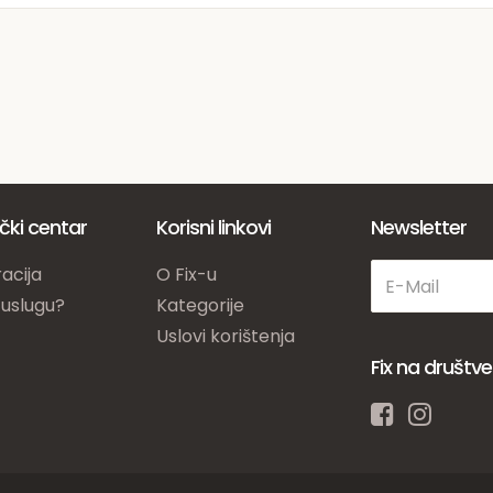
ički centar
Korisni linkovi
Newsletter
acija
O Fix-u
 uslugu?
Kategorije
Uslovi korištenja
Fix na društ