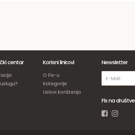
ički centar
Korisni linkovi
Newsletter
acija
O Fix-u
 uslugu?
Kategorije
Uslovi korištenja
Fix na društ