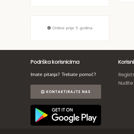
Online prije 5 godina
Podrška korisnicima
Korisn
Imate pitanja? Trebate pomoć?
Registr
Nudite
KONTAKTIRAJTE NAS