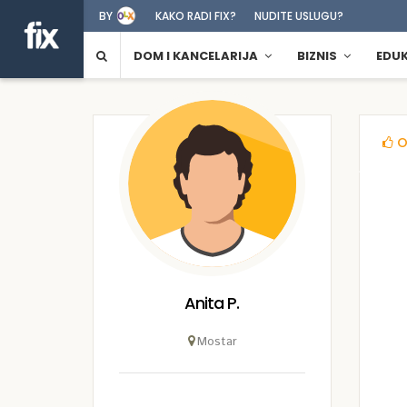
BY
KAKO RADI FIX?
NUDITE USLUGU?
DOM I KANCELARIJA
BIZNIS
EDU
O
Anita P.
Mostar