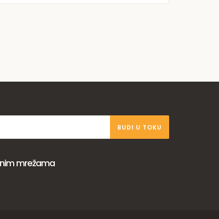
BUDI U TOKU
venim mrežama