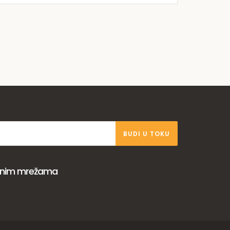
BUDI U TOKU
venim mrežama