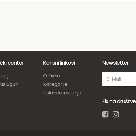
ički centar
Korisni linkovi
Newsletter
acija
O Fix-u
 uslugu?
Kategorije
Uslovi korištenja
Fix na društ