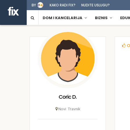
BY
KAKO RADI FIX?
NUDITE USLUGU?
DOM I KANCELARIJA
BIZNIS
EDU
O
Coric D.
Novi Travnik