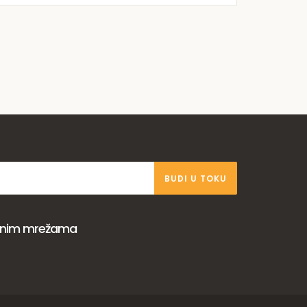
BUDI U TOKU
venim mrežama