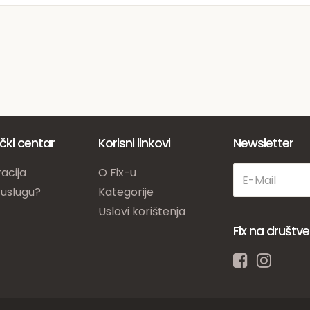
ički centar
Korisni linkovi
Newsletter
acija
O Fix-u
 uslugu?
Kategorije
Uslovi korištenja
Fix na društ