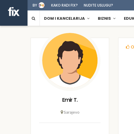
BY
KAKO RADI FIX?
NUDITE USLUGU?
DOM I KANCELARIJA
BIZNIS
EDU
O
Emir T.
Sarajevo