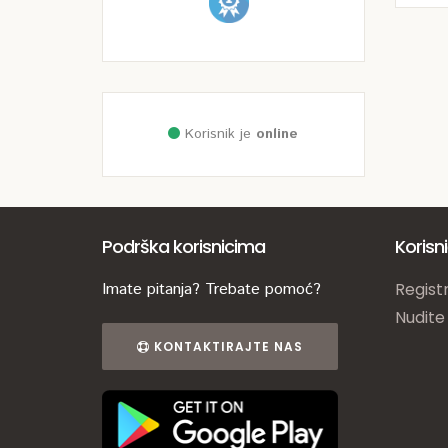
Korisnik je
online
Podrška korisnicima
Korisn
Imate pitanja? Trebate pomoć?
Registr
Nudite
KONTAKTIRAJTE NAS