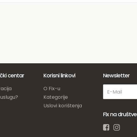
ički centar
Korisni linkovi
Newsletter
acija
O Fix-u
 uslugu?
Kategorije
Uslovi korištenja
Fix na društ