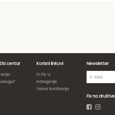
ički centar
Korisni linkovi
Newsletter
acija
O Fix-u
 uslugu?
Kategorije
Uslovi korištenja
Fix na društ