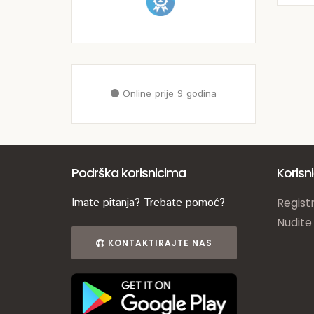
Online prije 9 godina
Podrška korisnicima
Korisn
Imate pitanja? Trebate pomoć?
Registr
Nudite
KONTAKTIRAJTE NAS