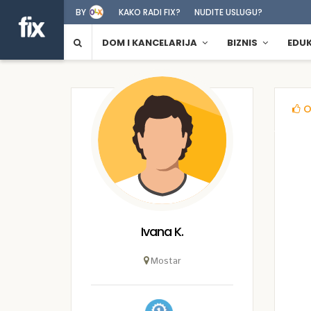
BY
KAKO RADI FIX?
NUDITE USLUGU?
DOM I KANCELARIJA
BIZNIS
EDU
O
Ivana K.
Mostar