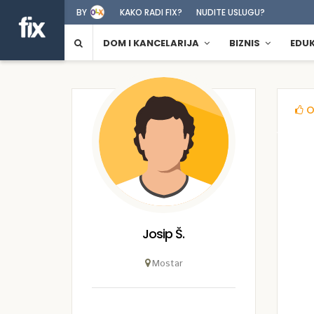
BY
KAKO RADI FIX?
NUDITE USLUGU?
DOM I KANCELARIJA
BIZNIS
EDU
O
Josip Š.
Mostar