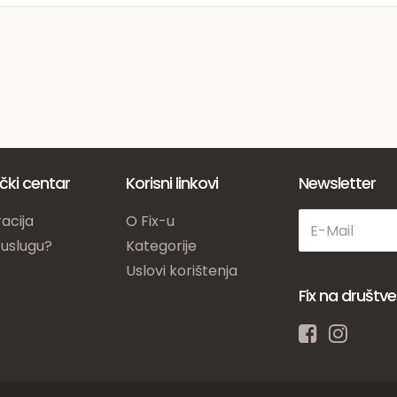
ički centar
Korisni linkovi
Newsletter
acija
O Fix-u
 uslugu?
Kategorije
Uslovi korištenja
Fix na društ