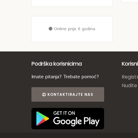
Online prije 6 godina
Podrška korisnicima
Korisn
Imate pitanja? Trebate pomoć?
Registr
Nudite
KONTAKTIRAJTE NAS