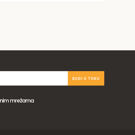
BUDI U TOKU
venim mrežama