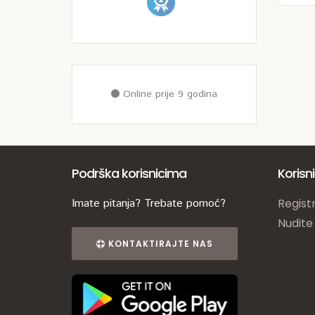
Online prije 9 godina
Podrška korisnicima
Korisn
Imate pitanja? Trebate pomoć?
Registr
Nudite
KONTAKTIRAJTE NAS