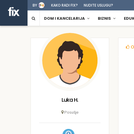
BY
KAKO RADI FIX?
NUDITE USLUGU?
DOM I KANCELARIJA
BIZNIS
EDU
O
Luka H.
Posušje