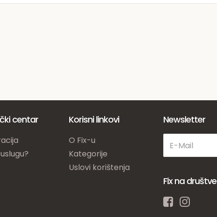
ički centar
Korisni linkovi
Newsletter
acija
O Fix-u
 uslugu?
Kategorije
Uslovi korištenja
Fix na društ