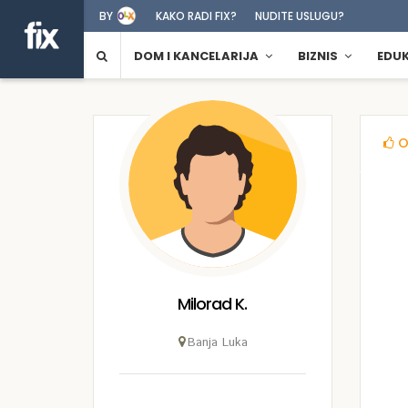
BY
KAKO RADI FIX?
NUDITE USLUGU?
DOM I KANCELARIJA
BIZNIS
EDU
O
Milorad K.
Banja Luka