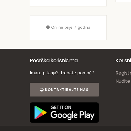
Online prije 7 godina
Podrška korisnicima
Korisn
Imate pitanja? Trebate pomoć?
Registr
Nudite
KONTAKTIRAJTE NAS