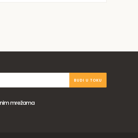
BUDI U TOKU
venim mrežama