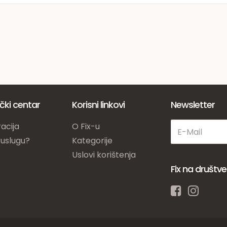
ički centar
Korisni linkovi
Newsletter
acija
O Fix-u
 uslugu?
Kategorije
Uslovi korištenja
Fix na društ