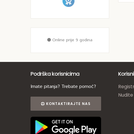
Online prije 9 godina
Podrška korisnicima
Korisn
Imate pitanja? Trebate pomoć?
Registr
Nudite
KONTAKTIRAJTE NAS