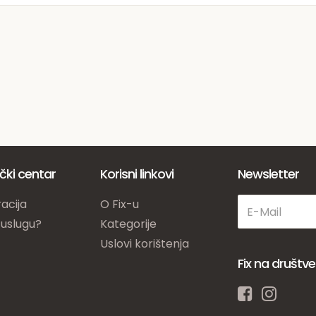
ički centar
Korisni linkovi
Newsletter
acija
O Fix-u
 uslugu?
Kategorije
Uslovi korištenja
Fix na društ