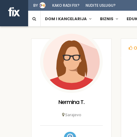
BY
KAKO RADI FIX?
NUDITE USLUGU?
DOM I KANCELARIJA
BIZNIS
EDU
O
Nermina T.
Sarajevo