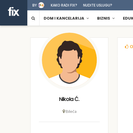
BY
KAKO RADI FIX?
NUDITE USLUGU?
DOM I KANCELARIJA
BIZNIS
EDU
O
Nikola Ć.
Bileća