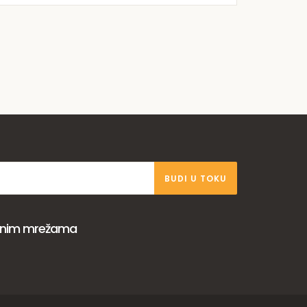
BUDI U TOKU
venim mrežama