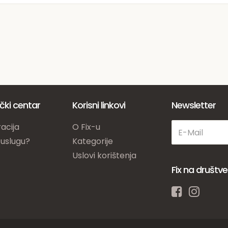
ički centar
Korisni linkovi
Newsletter
acija
O Fix-u
 uslugu?
Kategorije
Uslovi korištenja
Fix na društ