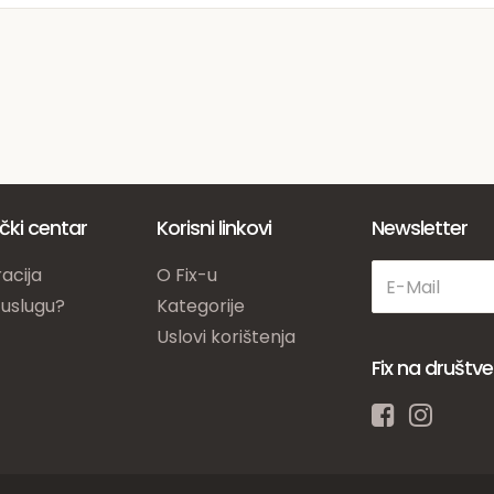
ički centar
Korisni linkovi
Newsletter
acija
O Fix-u
 uslugu?
Kategorije
Uslovi korištenja
Fix na društ