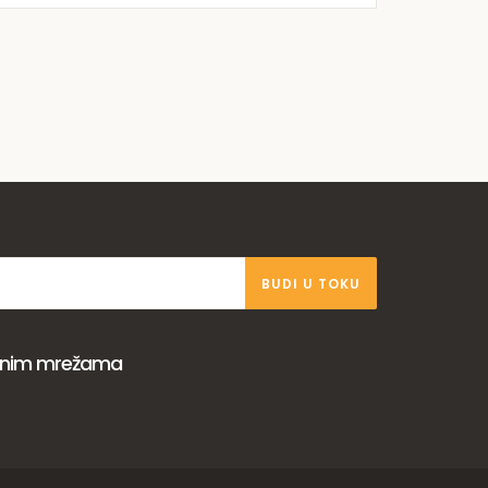
BUDI U TOKU
venim mrežama