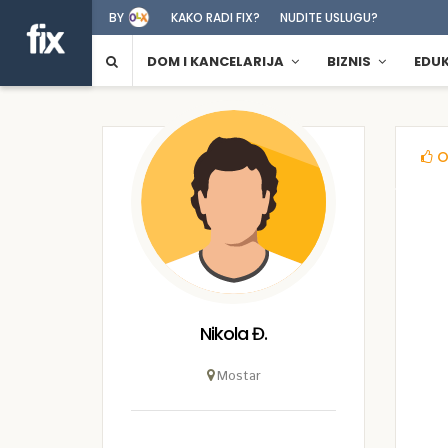
BY
KAKO RADI FIX?
NUDITE USLUGU?
DOM I KANCELARIJA
BIZNIS
EDU
O
Nikola Đ.
Mostar