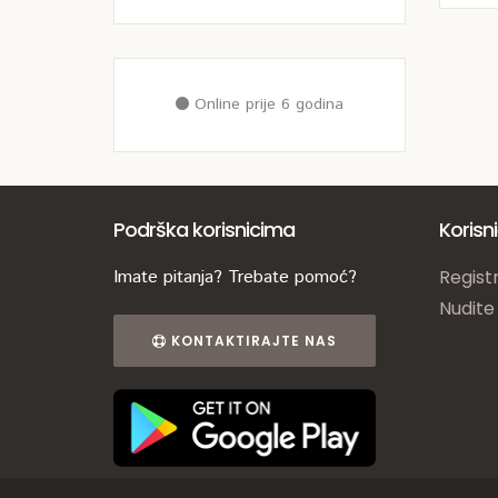
Online prije 6 godina
Podrška korisnicima
Korisn
Imate pitanja? Trebate pomoć?
Registr
Nudite
KONTAKTIRAJTE NAS