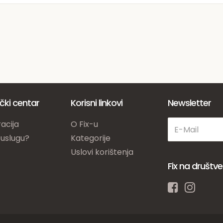
ički centar
Korisni linkovi
Newsletter
acija
O Fix-u
 uslugu?
Kategorije
Uslovi korištenja
Fix na društ