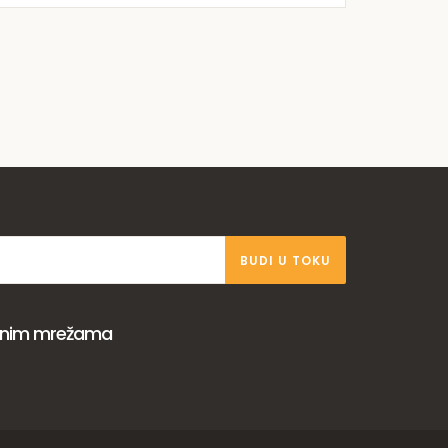
BUDI U TOKU
venim mrežama