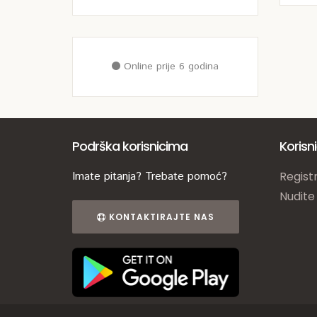
Online prije 6 godina
Podrška korisnicima
Korisn
Imate pitanja? Trebate pomoć?
Registr
Nudite
KONTAKTIRAJTE NAS