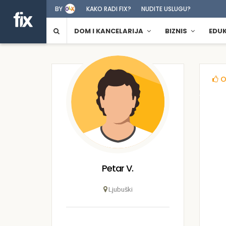
BY
KAKO RADI FIX?
NUDITE USLUGU?
DOM I KANCELARIJA
BIZNIS
EDU
O
Petar V.
Ljubuški