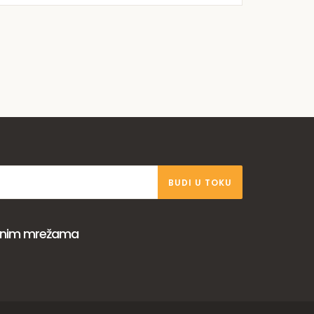
BUDI U TOKU
venim mrežama