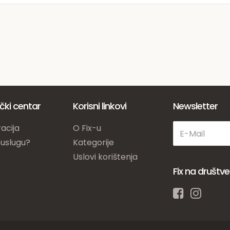
ički centar
Korisni linkovi
Newsletter
acija
O Fix-u
 uslugu?
Kategorije
Uslovi korištenja
Fix na društ