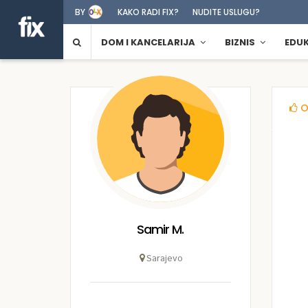
BY
KAKO RADI FIX?
NUDITE USLUGU?
DOM I KANCELARIJA
BIZNIS
EDU
O
Samir M.
Sarajevo