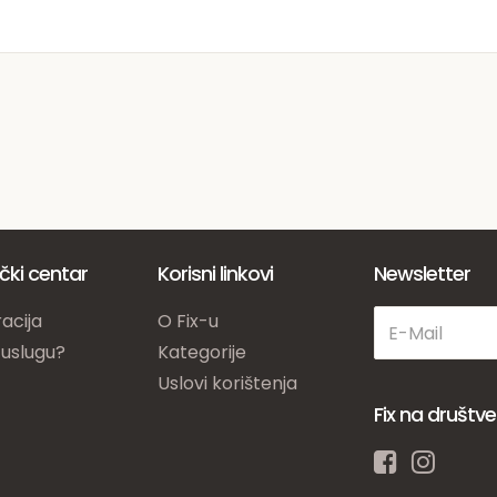
ički centar
Korisni linkovi
Newsletter
acija
O Fix-u
 uslugu?
Kategorije
Uslovi korištenja
Fix na društ