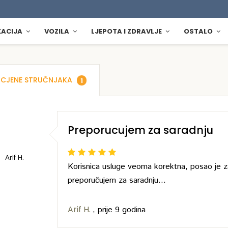
KACIJA
VOZILA
LJEPOTA I ZDRAVLJE
OSTALO
CJENE STRUČNJAKA
1
Preporucujem za saradnju
Arif H.
Korisnica usluge veoma korektna, posao je z
preporučujem za saradnju...
Arif H.
,
prije 9 godina