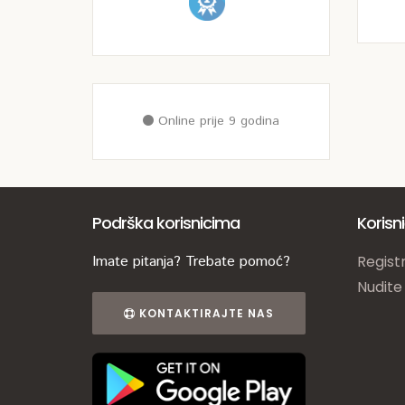
Online prije 9 godina
Podrška korisnicima
Korisn
Imate pitanja? Trebate pomoć?
Registr
Nudite
KONTAKTIRAJTE NAS