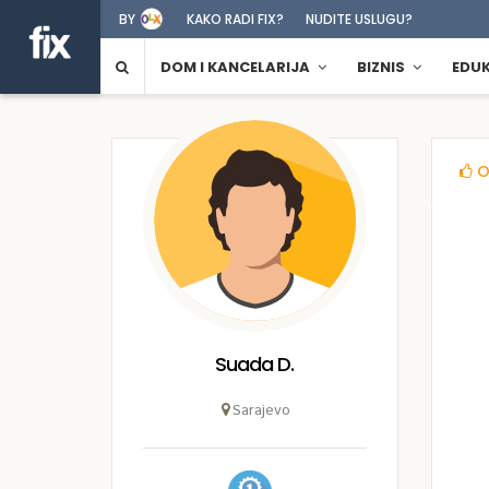
BY
KAKO RADI FIX?
NUDITE USLUGU?
DOM I KANCELARIJA
BIZNIS
EDU
O
Suada D.
Sarajevo