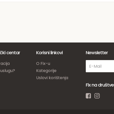
ički centar
Korisni linkovi
Newsletter
acija
O Fix-u
 uslugu?
Kategorije
Uslovi korištenja
Fix na društ