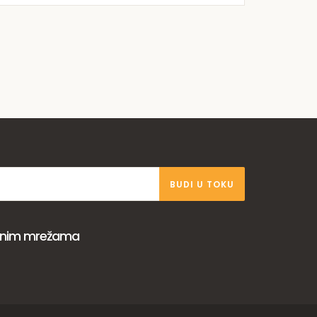
BUDI U TOKU
venim mrežama