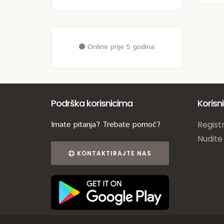
Online prije 5 godina
Podrška korisnicima
Korisn
Imate pitanja? Trebate pomoć?
Registr
Nudite
KONTAKTIRAJTE NAS