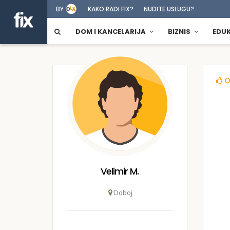
BY
KAKO RADI FIX?
NUDITE USLUGU?
DOM I KANCELARIJA
BIZNIS
EDU
O
Velimir M.
Doboj