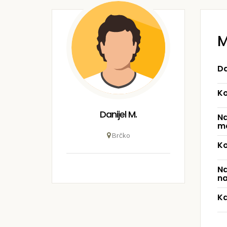
M
Da
Ko
Danijel M.
Na
ma
Brčko
Ko
Na
na
Ka