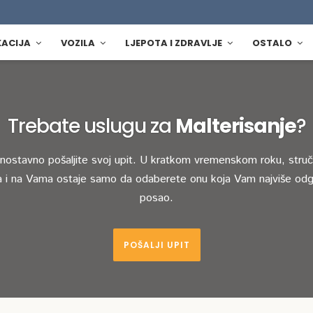
KACIJA
VOZILA
LJEPOTA I ZDRAVLJE
OSTALO
Trebate uslugu za
Malterisanje
?
dnostavno pošaljite svoj upit. U kratkom vremenskom roku, stručn
 i na Vama ostaje samo da odaberete onu koja Vam najviše odg
posao.
POŠALJI UPIT