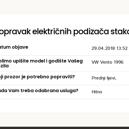
opravak električnih podizača stak
tum objave
29.04.2018 13:52
limo upišite model i godište Vašeg
VW Vento 1996
zila
ji prozor je potrebno popraviti?
Prednji lijevi,
da Vam treba odabrana usluga?
Hitno