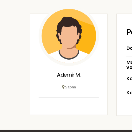
P
Da
Mo
vo
Ademir M.
Ko
Sapna
Ka