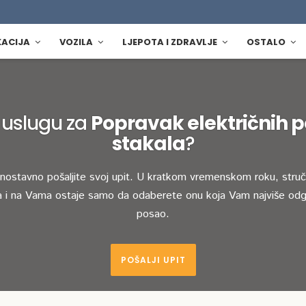
KACIJA
VOZILA
LJEPOTA I ZDRAVLJE
OSTALO
 uslugu za
Popravak električnih 
stakala
?
dnostavno pošaljite svoj upit. U kratkom vremenskom roku, stručn
 i na Vama ostaje samo da odaberete onu koja Vam najviše odg
posao.
POŠALJI UPIT