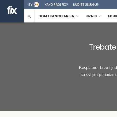
BY
KAKO RADI FIX?
NUDITE USLUGU?
DOM I KANCELARIJA
BIZNIS
EDU
Trebate
Besplatno, brzo i je
sa svojim ponudama