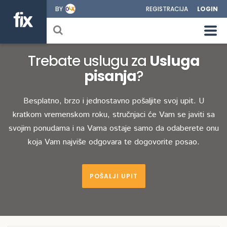
BY
REGISTRACIJA
LOGIN
Trebate uslugu za
Usluga
pisanja
?
Besplatno, brzo i jednostavno pošaljite svoj upit. U
kratkom vremenskom roku, stručnjaci će Vam se javiti sa
svojim ponudama i na Vama ostaje samo da odaberete onu
koja Vam najviše odgovara te dogovorite posao.
POŠALJI UPIT