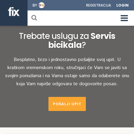
BY
REGISTRACIJA
LOGIN
Trebate uslugu za
Servis
bicikala
?
Besplatno, brzo i jednostavno pošaljite svoj upit. U
kratkom vremenskom roku, stručnjaci će Vam se javiti sa
svojim ponudama i na Vama ostaje samo da odaberete onu
koja Vam najviše odgovara te dogovorite posao.
POŠALJI UPIT