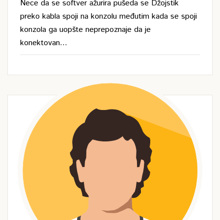
Nece da se softver ažurira pušeda se Džojstik
preko kabla spoji na konzolu međutim kada se spoji
konzola ga uopšte neprepoznaje da je
konektovan...