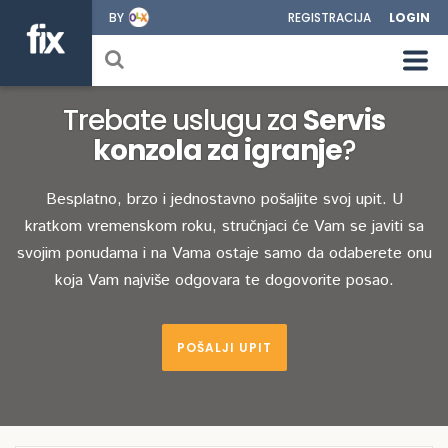
BY
REGISTRACIJA
LOGIN
Trebate uslugu za
Servis
konzola za igranje
?
Besplatno, brzo i jednostavno pošaljite svoj upit. U
kratkom vremenskom roku, stručnjaci će Vam se javiti sa
svojim ponudama i na Vama ostaje samo da odaberete onu
koja Vam najviše odgovara te dogovorite posao.
POŠALJI UPIT